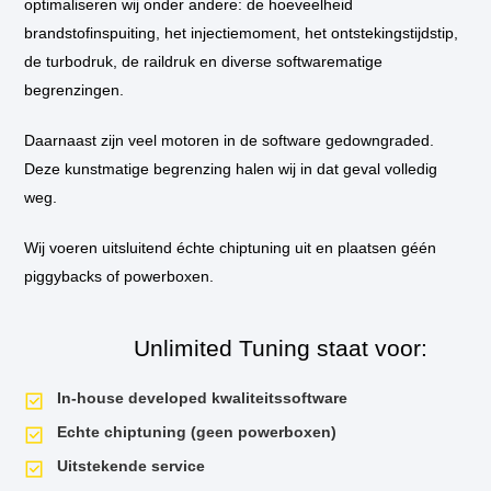
optimaliseren wij onder andere: de hoeveelheid
brandstofinspuiting, het injectiemoment, het ontstekingstijdstip,
** Standaard wordt de auto niet op de vermogenstestbank geplaatst
de turbodruk, de raildruk en diverse softwarematige
tijdens de tuningssessie, tenzij hier aanleiding voor is. Als u een
vermogensrun wilt op onze dyno van voor de tuning en daarna, dan is dit
begrenzingen.
mogelijk. Uiteraard krijgt u het testrapport mee naar huis!
Daarnaast zijn veel motoren in de software gedowngraded.
Deze kunstmatige begrenzing halen wij in dat geval volledig
weg.
Wij voeren uitsluitend échte chiptuning uit en plaatsen géén
piggybacks of powerboxen.
Unlimited Tuning staat voor:
In-house developed kwaliteitssoftware
Echte chiptuning (geen powerboxen)
Uitstekende service