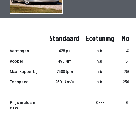
de
de
afbeeldingen-
afbeeldingen-
gallerij
gallerij
Standaard
Ecotuning
Norm
Vermogen
428 pk
n.b.
435 p
Koppel
490 Nm
n.b.
510 
Max. koppel bij
7500 tpm
n.b.
7500 
Topspeed
250+ km/u
n.b.
250+ k
Prijs inclusief
€ ---
€ 799
BTW