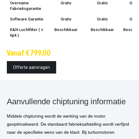
Overname
Gratis
Gratis
Grati
Fabrieksgarantie
Software Garantie
Gratis
Gratis
Grati
K&N Luchtfilter ( ±
Beschikbaar
Beschikbaar
Beschik
6pk )
Techniek
OBD /
OBD /
OBD 
Vanaf € 799,00
bootmode
bootmode
bootm
Montage tijd
1.5 uur
1.5 uur
1.5 u
Offerte aanvragen
Inbouw op
€ 85,-
€ 85,-
€ 85,
locatie
optioneel
*
Vermogensmeting
€ 75,-
€ 75,-
€ 75,
optioneel
*
Aanvullende chiptuning informatie
Middels chiptuning wordt de werking van de motor
geoptimaliseerd. De standaard fabrieksafstelling wordt verfijnd
naar de specifieke wens van de klant. Bij turbomotoren
* Als u kiest voor inbouw op locatie, dan komt één van onze technicus
bij u thuis of op het werk langs om de tuning in te bouwen.