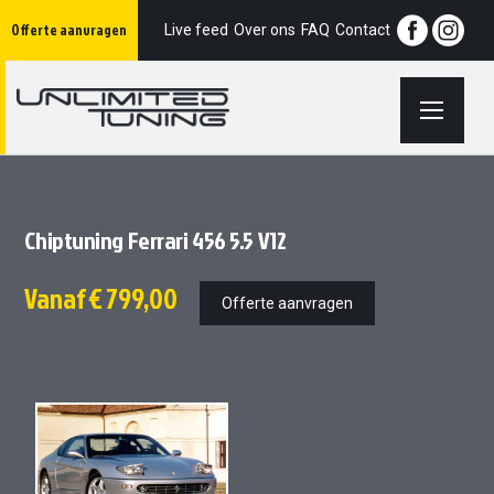
Ga
Offerte aanvragen
naar
Live feed
Over ons
FAQ
Contact
de
inhoud
Chiptuning Ferrari 456 5.5 V12
Vanaf
€ 799,00
Offerte aanvragen
Ga
Ga
naar
naar
het
het
einde
begin
van
van