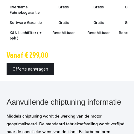
Overname
Gratis
Gratis
Grati
Fabrieksgarantie
Software Garantie
Gratis
Gratis
Grati
K&N Luchtfilter ( ±
Beschikbaar
Beschikbaar
Beschik
6pk )
Techniek
OBD /
OBD /
OBD 
Vanaf € 299,00
bootmode
bootmode
bootm
Montage tijd
1.5 uur
1.5 uur
1.5 u
Offerte aanvragen
Inbouw op
€ 85,-
€ 85,-
€ 85,
locatie
optioneel
*
Vermogensmeting
€ 75,-
€ 75,-
€ 75,
optioneel
*
Aanvullende chiptuning informatie
Middels chiptuning wordt de werking van de motor
geoptimaliseerd. De standaard fabrieksafstelling wordt verfijnd
naar de specifieke wens van de klant. Bij turbomotoren
* Als u kiest voor inbouw op locatie, dan komt één van onze technicus