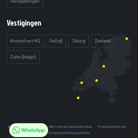
Verwijderingen
Vestigingen
Amersfoort HQ
Delfzijl
Tilburg
Zeeland
Zulte (België)
© 2019 Unlimited Tuning - Alle rechten voorbehouden
Privacyverklaring
Customization by eyeonline