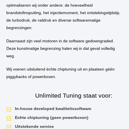
bij u thuis of op het werk langs om de tuning in te bouwen.
optimaliseren wij onder andere: de hoeveelheid
brandstofinspuiting, het injectiemoment, het ontstekingstijdstip,
** Standaard wordt de auto niet op de vermogenstestbank geplaatst
de turbodruk, de raildruk en diverse softwarematige
tijdens de tuningssessie, tenzij hier aanleiding voor is. Als u een
vermogensrun wilt op onze dyno van voor de tuning en daarna, dan is dit
begrenzingen.
mogelijk. Uiteraard krijgt u het testrapport mee naar huis!
Daarnaast zijn veel motoren in de software gedowngraded.
Deze kunstmatige begrenzing halen wij in dat geval volledig
weg.
Wij voeren uitsluitend échte chiptuning uit en plaatsen géén
piggybacks of powerboxen.
Unlimited Tuning staat voor:
In-house developed kwaliteitssoftware
Echte chiptuning (geen powerboxen)
Uitstekende service