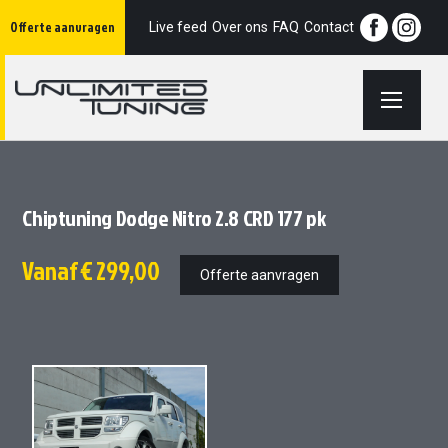
Ga
Offerte aanvragen
naar
Live feed
Over ons
FAQ
Contact
de
inhoud
Chiptuning Dodge Nitro 2.8 CRD 177 pk
Vanaf
€ 299,00
Offerte aanvragen
Ga
Ga
naar
naar
het
het
einde
begin
van
van