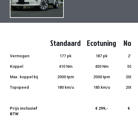
de
de
afbeeldingen-
afbeeldingen-
gallerij
gallerij
Standaard
Ecotuning
Norm
Vermogen
177 pk
187 pk
210 p
Koppel
410 Nm
430 Nm
500 
Max. koppel bij
2000 tpm
2000 tpm
2000 
Topspeed
180 km/u
185 km/u
200 k
Prijs inclusief
€ 299,-
€ 399
BTW