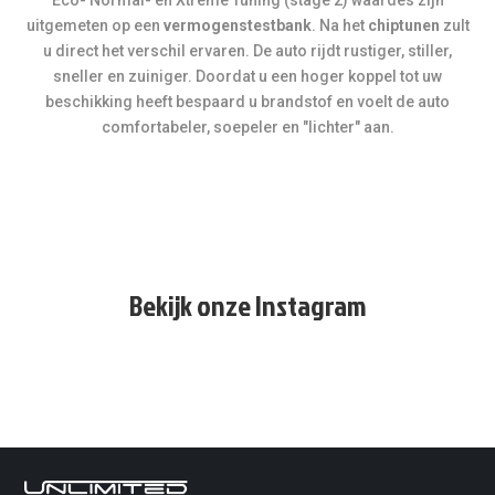
Eco- Normal- en Xtreme Tuning (stage 2) waardes zijn
uitgemeten op een
vermogenstestbank
. Na het
chiptunen
zult
u direct het verschil ervaren. De auto rijdt rustiger, stiller,
sneller en zuiniger. Doordat u een hoger koppel tot uw
beschikking heeft bespaard u brandstof en voelt de auto
comfortabeler, soepeler en "lichter" aan.
Bekijk onze Instagram