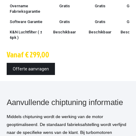
Overname
Gratis
Gratis
Grati
Fabrieksgarantie
Software Garantie
Gratis
Gratis
Grati
K&N Luchtfilter ( ±
Beschikbaar
Beschikbaar
Beschik
6pk )
Techniek
OBD /
OBD /
OBD 
Vanaf € 299,00
bootmode
bootmode
bootm
Montage tijd
1.5 uur
1.5 uur
1.5 u
Offerte aanvragen
Inbouw op
€ 85,-
€ 85,-
€ 85,
locatie
optioneel
*
Vermogensmeting
€ 75,-
€ 75,-
€ 75,
optioneel
*
Aanvullende chiptuning informatie
Middels chiptuning wordt de werking van de motor
geoptimaliseerd. De standaard fabrieksafstelling wordt verfijnd
naar de specifieke wens van de klant. Bij turbomotoren
* Als u kiest voor inbouw op locatie, dan komt één van onze technicus