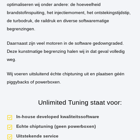
bij u thuis of op het werk langs om de tuning in te bouwen.
optimaliseren wij onder andere: de hoeveelheid
brandstofinspuiting, het injectiemoment, het ontstekingstijdstip,
** Standaard wordt de auto niet op de vermogenstestbank geplaatst
de turbodruk, de raildruk en diverse softwarematige
tijdens de tuningssessie, tenzij hier aanleiding voor is. Als u een
vermogensrun wilt op onze dyno van voor de tuning en daarna, dan is dit
begrenzingen.
mogelijk. Uiteraard krijgt u het testrapport mee naar huis!
Daarnaast zijn veel motoren in de software gedowngraded.
Deze kunstmatige begrenzing halen wij in dat geval volledig
weg.
Wij voeren uitsluitend échte chiptuning uit en plaatsen géén
piggybacks of powerboxen.
Unlimited Tuning staat voor:
In-house developed kwaliteitssoftware
Echte chiptuning (geen powerboxen)
Uitstekende service