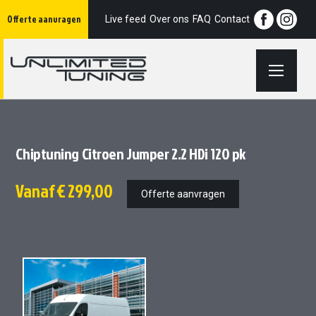
Ga
Offerte aanvragen
naar
Live feed
Over ons
FAQ
Contact
de
inhoud
Chiptuning Citroen Jumper 2.2 HDi 120 pk
Vanaf
€ 299,00
Offerte aanvragen
Ga
Ga
naar
naar
het
het
einde
begin
van
van