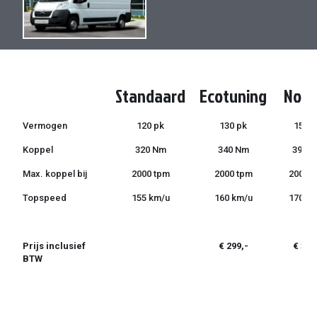
de
de
afbeeldingen-
afbeeldingen-
gallerij
gallerij
Standaard
Ecotuning
Norm
Vermogen
120 pk
130 pk
150 p
Koppel
320 Nm
340 Nm
390 
Max. koppel bij
2000 tpm
2000 tpm
2000 
Topspeed
155 km/u
160 km/u
170 k
Prijs inclusief
€ 299,-
€ 399
BTW