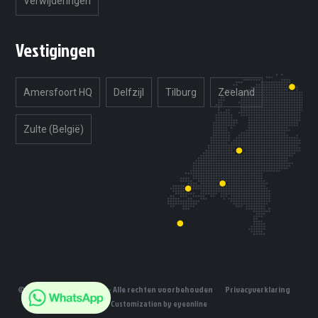
Verwijderingen
Vestigingen
Amersfoort HQ
Delfzijl
Tilburg
Zeeland
Zulte (België)
© 2019 Unlimited Tuning - Alle rechten voorbehouden
Privacyverklaring
Customization by eyeonline