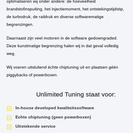
optimaliseren wij onder andere: de hoeveelheid
brandstofinspuiting, het injectiemoment, het ontstekingstijdstip,
** Standaard wordt de auto niet op de vermogenstestbank geplaatst
de turbodruk, de raildruk en diverse softwarematige
tijdens de tuningssessie, tenzij hier aanleiding voor is. Als u een
vermogensrun wilt op onze dyno van voor de tuning en daarna, dan is dit
begrenzingen.
mogelijk. Uiteraard krijgt u het testrapport mee naar huis!
Daarnaast zijn veel motoren in de software gedowngraded.
Deze kunstmatige begrenzing halen wij in dat geval volledig
weg.
Wij voeren uitsluitend échte chiptuning uit en plaatsen géén
piggybacks of powerboxen.
Unlimited Tuning staat voor:
In-house developed kwaliteitssoftware
Echte chiptuning (geen powerboxen)
Uitstekende service