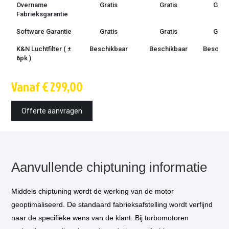
Overname
Gratis
Gratis
Grati
Fabrieksgarantie
Software Garantie
Gratis
Gratis
Grati
K&N Luchtfilter ( ±
Beschikbaar
Beschikbaar
Beschik
6pk )
Techniek
OBD /
OBD /
OBD 
Vanaf € 299,00
bootmode
bootmode
bootm
Montage tijd
1.5 uur
1.5 uur
1.5 u
Offerte aanvragen
Inbouw op
€ 85,-
€ 85,-
€ 85,
locatie
optioneel
*
Vermogensmeting
€ 75,-
€ 75,-
€ 75,
optioneel
*
Aanvullende chiptuning informatie
Middels chiptuning wordt de werking van de motor
geoptimaliseerd. De standaard fabrieksafstelling wordt verfijnd
naar de specifieke wens van de klant. Bij turbomotoren
* Als u kiest voor inbouw op locatie, dan komt één van onze technicus
bij u thuis of op het werk langs om de tuning in te bouwen.