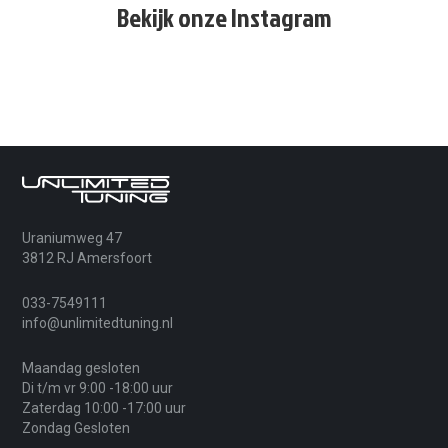
Bekijk onze Instagram
Uraniumweg 47
3812 RJ Amersfoort
033-7549111
info@unlimitedtuning.nl
Maandag gesloten
Di t/m vr 9:00 -18:00 uur
Zaterdag 10:00 -17:00 uur
Zondag Gesloten