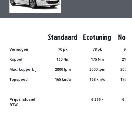
de
de
afbeeldingen-
afbeeldingen-
gallerij
gallerij
Standaard
Ecotuning
Norm
Vermogen
70 pk
78 pk
95 p
Koppel
160 Nm
175 Nm
210 
Max. koppel bij
2000 tpm
2000 tpm
2000 
Topspeed
165 km/u
168 km/u
175 k
Prijs inclusief
€ 299,-
€ 399
BTW