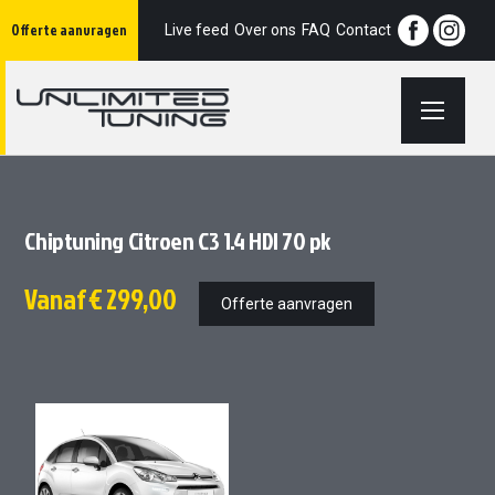
Ga
Offerte aanvragen
naar
Live feed
Over ons
FAQ
Contact
de
inhoud
Chiptuning Citroen C3 1.4 HDI 70 pk
Vanaf
€ 299,00
Offerte aanvragen
Ga
Ga
naar
naar
het
het
einde
begin
van
van