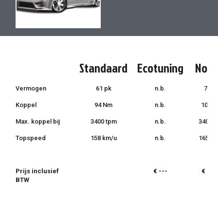
de
de
afbeeldingen-
afbeeldingen-
gallerij
gallerij
Standaard
Ecotuning
Norm
Vermogen
61 pk
n.b.
71 p
Koppel
94 Nm
n.b.
105 
Max. koppel bij
3400 tpm
n.b.
3400 
Topspeed
158 km/u
n.b.
165 k
Prijs inclusief
€ ---
€ 299
BTW