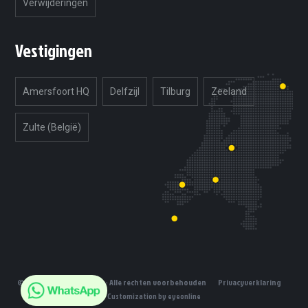
Verwijderingen
Vestigingen
Amersfoort HQ
Delfzijl
Tilburg
Zeeland
Zulte (België)
© 2019 Unlimited Tuning - Alle rechten voorbehouden
Privacyverklaring
Customization by eyeonline