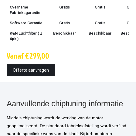
Overname
Gratis
Gratis
Grati
Fabrieksgarantie
Software Garantie
Gratis
Gratis
Grati
K&N Luchtfilter ( ±
Beschikbaar
Beschikbaar
Beschik
6pk )
Techniek
OBD /
OBD /
OBD 
Vanaf € 299,00
bootmode
bootmode
bootm
Montage tijd
1.5 uur
1.5 uur
1.5 u
Offerte aanvragen
Inbouw op
€ 85,-
€ 85,-
€ 85,
locatie
optioneel
*
Vermogensmeting
€ 75,-
€ 75,-
€ 75,
optioneel
*
Aanvullende chiptuning informatie
Middels chiptuning wordt de werking van de motor
geoptimaliseerd. De standaard fabrieksafstelling wordt verfijnd
naar de specifieke wens van de klant. Bij turbomotoren
* Als u kiest voor inbouw op locatie, dan komt één van onze technicus