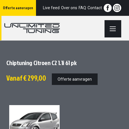
Ga
Offerte aanvragen
naar
Live feed
Over ons
FAQ
Contact
de
inhoud
Chiptuning Citroen C2 1.1i 61 pk
Vanaf
€ 299,00
Offerte aanvragen
Ga
Ga
naar
naar
het
het
einde
begin
van
van