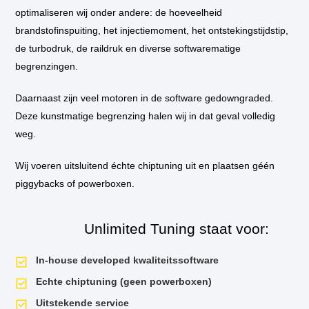
bij u thuis of op het werk langs om de tuning in te bouwen.
optimaliseren wij onder andere: de hoeveelheid
brandstofinspuiting, het injectiemoment, het ontstekingstijdstip,
** Standaard wordt de auto niet op de vermogenstestbank geplaatst
de turbodruk, de raildruk en diverse softwarematige
tijdens de tuningssessie, tenzij hier aanleiding voor is. Als u een
vermogensrun wilt op onze dyno van voor de tuning en daarna, dan is dit
begrenzingen.
mogelijk. Uiteraard krijgt u het testrapport mee naar huis!
Daarnaast zijn veel motoren in de software gedowngraded.
Deze kunstmatige begrenzing halen wij in dat geval volledig
weg.
Wij voeren uitsluitend échte chiptuning uit en plaatsen géén
piggybacks of powerboxen.
Unlimited Tuning staat voor:
In-house developed kwaliteitssoftware
Echte chiptuning (geen powerboxen)
Uitstekende service