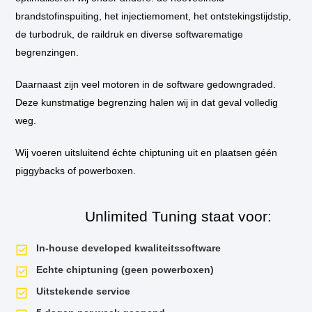
Motor specificatie
brandstofinspuiting, het injectiemoment, het ontstekingstijdstip,
de turbodruk, de raildruk en diverse softwarematige
Technische
Volledige motorcode
M54B25
begrenzingen.
gegevens
van
Euro-type
Euro 4
de
Daarnaast zijn veel motoren in de software gedowngraded.
motor
Cilinderinhoud
2494 cc
Deze kunstmatige begrenzing halen wij in dat geval volledig
–
weg.
BMW
Boring x slag
84.0 x 75.0 mm
525i
E60
Wij voeren uitsluitend échte chiptuning uit en plaatsen géén
Compressieverhouding
10.5 : 1
piggybacks of powerboxen.
Aandrijving
Achterwielaandrijving (RW
Unlimited Tuning staat voor:
In-house developed kwaliteitssoftware
ECU specificatie
Echte chiptuning (geen powerboxen)
Uitstekende service
ECU-
Motorcomputer merk en volledige
Siemens MS45.0 / MS45.1
informatie
type