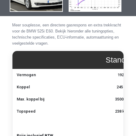
de
de
afbeeldingen-
afbeel
gallerij
gallerij
Meer souplesse, een directere gasrespons en extra trekkracht
voor de BMW 525i E60. Bekijk hieronder alle tuningopties,
technische specificaties, ECU-informatie, automaattuning en
veelgestelde vragen.
Standaa
Vermogen,
Vermogen
192 pk
koppel
en
Koppel
245 Nm
topsnelheid
–
Max. koppel bij
3500 tpm
BMW
525i
Topspeed
238 km/u
E60
Prijs inclusief BTW