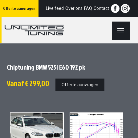
Ga
Offerte aanvragen
naar
Live feed
Over ons
FAQ
Contact
de
inhoud
Chiptuning BMW 525i E60 192 pk
Vanaf
€ 299,00
Offerte aanvragen
Ga
Ga
naar
naar
het
het
einde
begin
van
van