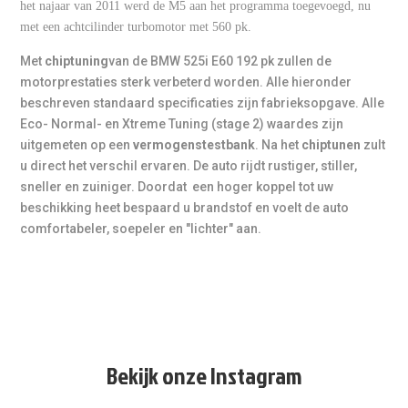
+ gereden km's. Niet elk voertuig kan op locatie getuned
het najaar van 2011 werd de M5 aan het programma toegevoegd, nu
worden.
met een achtcilinder turbomotor met 560 pk.
Met
chiptuning
van de BMW 525i E60 192 pk zullen de
** Vermogensmeting
motorprestaties sterk verbeterd worden. Alle hieronder
Dit model is
achterwielaangedreven (RWD)
, daarom
beschreven standaard specificaties zijn fabrieksopgave. Alle
geldt het tarief
€ 75,-
. Een meting vóór en ná tuning is
Eco- Normal- en Xtreme Tuning (stage 2) waardes zijn
mogelijk inclusief rapport.
(Bij 4x4/xDrive hanteren we €
uitgemeten op een
vermogenstestbank
. Na het
chiptunen
zult
100,-.)
u direct het verschil ervaren. De auto rijdt rustiger, stiller,
sneller en zuiniger. Doordat een hoger koppel tot uw
**** Transmissie tuning
beschikking heet bespaard u brandstof en voelt de auto
Wij adviseren bij extra koppel om de automaat mee te
comfortabeler, soepeler en "lichter" aan.
optimaliseren voor sneller schakelen, betere respons,
meer rijcomfort en een beter afgestemd totaalpakket.
FAQ – BMW 525i E60
Bekijk onze Instagram
Is chiptuning veilig voor mijn BMW 525i
E60?