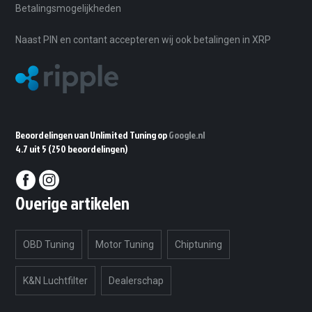
Betalingsmogelijkheden
Moet de automaat ook getuned worden?
Niet verplicht, maar wel aanbevolen als je de
Naast PIN en contant accepteren wij ook betalingen in XRP
auto met automaat rijdt. De bak sluit dan beter
aan op het extra koppel en schakelt vaak
strakker en prettiger.
Kan ik mijn wensen doorgeven voor
comfortabeler of sportiever rijden?
Beoordelingen van Unlimited Tuning op
Google.nl
4.7 uit 5
(250 beoordelingen)
Ja. Omdat wij software op maat schrijven,
kunnen we de afstelling beter laten passen bij
jouw gebruik: dagelijks rijden, meer souplesse
Overige artikelen
of juist extra directe respons.
OBD Tuning
Motor Tuning
Chiptuning
K&N Luchtfilter
Dealerschap