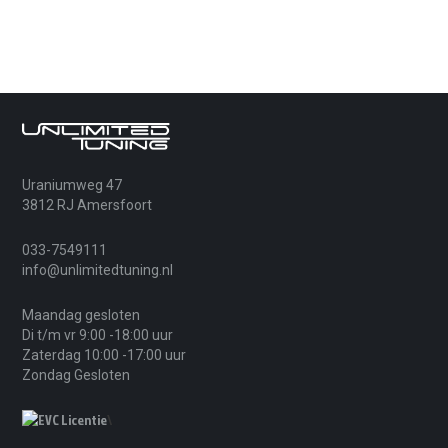
Ja, mits professioneel uitgevoerd. Wij stemmen
de software af binnen veilige marges en
houden rekening met de staat van de motor,
aandrijflijn en jouw wensen.
Wat betekent “chiptuning op maat” bij dit
model?
Wij hebben eigen programmeurs in dienst.
Uraniumweg 47
Daardoor kunnen we de software volledig op
3812 RJ Amersfoort
maat en naar wens maken, bijvoorbeeld voor
gasrespons, koppelopbouw, rijcomfort en
033-7549111
sportiviteit.
info@unlimitedtuning.nl
Maandag gesloten
Is een vermogensmeting verplicht?
Di t/m vr 9:00 -18:00 uur
Zaterdag 10:00 -17:00 uur
Nee, een vermogensmeting is
optioneel
. Een
Zondag Gesloten
voor- en nameting geeft extra inzicht in het
resultaat, inclusief rapport.
\