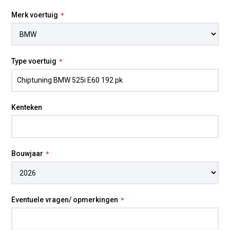
Merk voertuig
BMW 525i E60 chiptuning
De BMW 525i E60 is een comfortabele en stijlvolle
Type voertuig
zakenauto met de klassieke BMW-zescilinder waar
veel liefhebbers nog altijd voor vallen. De
atmosferische 2.5 liter lijnmotor staat bekend om zijn
soepele karakter, fijne loopcultuur en
Kenteken
uitgebalanceerde vermogensafgifte. Met
professionele
chiptuning op maat
voelt de auto
levendiger aan, met een directere gasrespons en
meer souplesse in het middengebied. Dat merk je
Bouwjaar
vooral bij inhalen, invoegen en dagelijks rijden.
Bij deze BMW 525i E60 draait tuning niet alleen om
het hoogste piekvermogen, maar vooral om de
manier waarop de auto in de praktijk rijdt. Met
Eventuele vragen/ opmerkingen
chiptuning op maat
kunnen we de software beter
afstemmen op jouw wensen en de staat van het