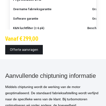
Overname fabrieksgarantie
Gratis
Software garantie
Gratis
K&N luchtfilter (± 6 pk)
Beschikbaar
Vanaf € 299,00
Techniek
OBD / bootmo
Offerte aanvragen
Montagetijd
1.5 uur
Inbouw op locatie
optioneel
*
€ 85,-
Vermogensmeting
optioneel
**
€ 75,-
Aanvullende chiptuning informatie
Versnellingsbak programmatie
optioneel
Klik voor info
****
Middels chiptuning wordt de werking van de motor
geoptimaliseerd. De standaard fabrieksafstelling wordt verfijnd
naar de specifieke wens van de klant. Bij turbomotoren
optimaliseren wij onder andere: de hoeveelheid