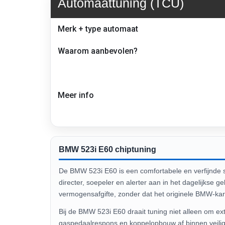
Automaattuning (TCU)
Transmissie
Merk + type automaat
tuning
en
Waarom aanbevolen?
advies
–
BMW
523i
E60
Meer info
BMW 523i E60 chiptuning
De BMW 523i E60 is een comfortabele en verfijnde 
directer, soepeler en alerter aan in het dagelijkse 
vermogensafgifte, zonder dat het originele BMW-kar
Bij de BMW 523i E60 draait tuning niet alleen om ex
gaspedaalrespons en koppelopbouw af binnen veilige 