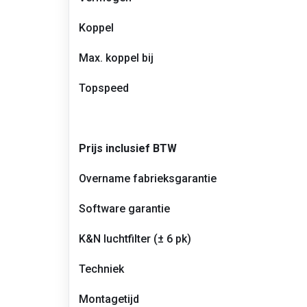
koppel
en
Koppel
topsnelheid
–
Max. koppel bij
BMW
523i
E60
Topspeed
Prijs inclusief BTW
Overname fabrieksgarantie
Software garantie
K&N luchtfilter (± 6 pk)
Techniek
Montagetijd