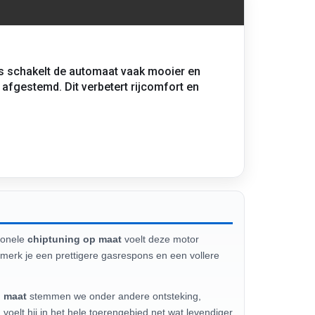
s schakelt de automaat vaak mooier en
afgestemd. Dit verbetert rijcomfort en
ionele
chiptuning op maat
voelt deze motor
g merk je een prettigere gasrespons en een vollere
p maat
stemmen we onder andere ontsteking,
oelt hij in het hele toerengebied net wat levendiger