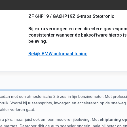
ZF 6HP19 / GA6HP19Z 6-traps Steptronic
Bij extra vermogen en een directere gasrespon
consistenter wanneer de baksoftware hierop is 
beleving.
Bekijk BMW automaat tuning
sedan met een atmosferische 2.5 zes-in-lijn benzinemotor. Met profess
gebruik. Vooral bij tussensprints, invoegen en accelereren op de snelwe
akter verloren gaat.
tra pk’s, maar juist ook om een mooiere rijbeleving. Met
chiptuning o
marges. Daardoor rijdt de auto soepeler onderin, pakt hij beter op en v