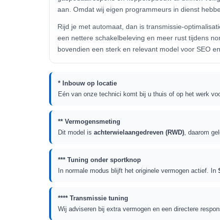
aan. Omdat wij eigen programmeurs in dienst hebb
Rijd je met automaat, dan is transmissie-optimalisatie een mooie aanvulling op de motortuning. De bak sluit dan beter aan op de aangepaste motorsoftware, wat zorgt voor
een nettere schakelbeleving en meer rust tijdens n
bovendien een sterk en relevant model voor SEO e
* Inbouw op locatie
Eén van onze technici komt bij u thuis of op het werk voo
** Vermogensmeting
Dit model is
achterwielaangedreven (RWD)
, daarom gel
*** Tuning onder sportknop
In normale modus blijft het originele vermogen actief. In
**** Transmissie tuning
Wij adviseren bij extra vermogen en een directere respo