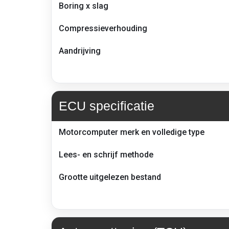
523i
Boring x slag
E60
Compressieverhouding
Aandrijving
ECU specificatie
ECU-
Motorcomputer merk en volledige type
informatie
en
Lees- en schrijf methode
lees/schrijf
methode
Grootte uitgelezen bestand
–
BMW
523i
E60