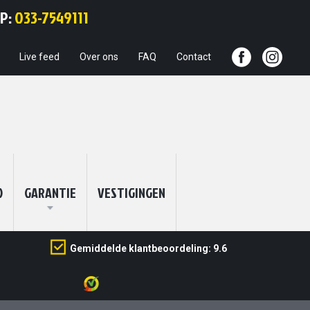
Ga
PP:
033-7549111
naar
de
inhoud
Live feed
Over ons
FAQ
Contact
O
GARANTIE
VESTIGINGEN
Gemiddelde klantbeoordeling: 9.6