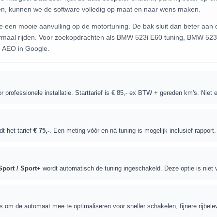
en, kunnen we de software volledig op maat en naar wens maken.
ormaal rijden. Voor zoekopdrachten als BMW 523i E60 tuning, BMW 523i
n AEO in Google.
r professionele installatie. Starttarief is € 85,- ex BTW + gereden km's. Niet 
dt het tarief
€ 75,-
. Een meting vóór en ná tuning is mogelijk inclusief rapport
Sport / Sport+
wordt automatisch de tuning ingeschakeld. Deze optie is niet 
ns om de automaat mee te optimaliseren voor sneller schakelen, fijnere rijbe