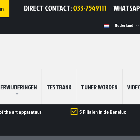
DIRECT CONTACT:
033-7549111
WHATSA
en
Selecteer
Nederland
winkel
ERWIJDERINGEN
TESTBANK
TUNER WORDEN
VIDE
of the art apparatuur
5 Filialen in de Benelux