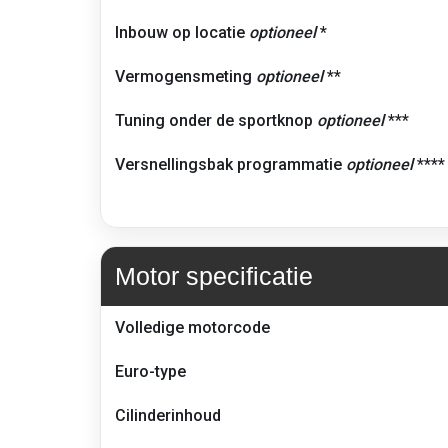
Inbouw op locatie
optioneel
*
Vermogensmeting
optioneel
**
Tuning onder de sportknop
optioneel
***
Versnellingsbak programmatie
optioneel
****
Motor specificatie
Technische
Volledige motorcode
gegevens
van
Euro-type
de
motor
Cilinderinhoud
–
BMW