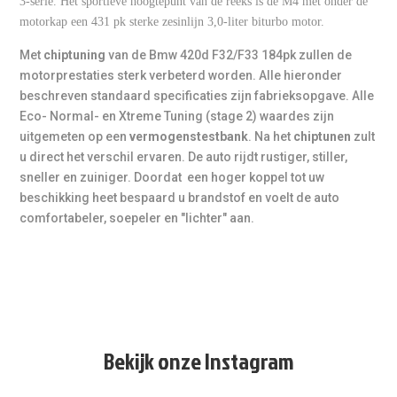
3-serie. Het sportieve hoogtepunt van de reeks is de M4 met onder de
worden.
motorkap een 431 pk sterke zesinlijn 3,0-liter biturbo motor.
Met
chiptuning
van de Bmw 420d F32/F33 184pk zullen de
** Vermogensmeting
motorprestaties sterk verbeterd worden. Alle hieronder
Dit model is
achterwielaangedreven (RWD)
, daarom
beschreven standaard specificaties zijn fabrieksopgave. Alle
geldt het tarief
€ 75,-
. Een meting vóór en ná tuning is
Eco- Normal- en Xtreme Tuning (stage 2) waardes zijn
mogelijk inclusief rapport.
(Bij xDrive/4x4 hanteren we €
100,-.)
uitgemeten op een
vermogenstestbank
. Na het
chiptunen
zult
u direct het verschil ervaren. De auto rijdt rustiger, stiller,
sneller en zuiniger. Doordat een hoger koppel tot uw
*** Tuning onder sportknop
beschikking heet bespaard u brandstof en voelt de auto
In normale modus blijft het originele vermogen actief. In
comfortabeler, soepeler en "lichter" aan.
Sport / Sport+
wordt automatisch de tuning
ingeschakeld. Deze optie is niet voor elk model
beschikbaar. Vraag hiernaar bij het maken van de
afspraak.
**** Transmissie tuning
Wij adviseren bij extra koppel om de automaat mee te
Bekijk onze Instagram
optimaliseren voor sneller schakelen, hogere
koppellimieten, fijnere rijbeleving en langere levensduur.