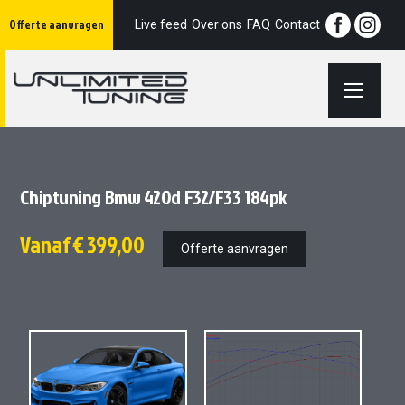
Ga
Offerte aanvragen
naar
Live feed
Over ons
FAQ
Contact
de
inhoud
Chiptuning Bmw 420d F32/F33 184pk
Vanaf
€ 399,00
Offerte aanvragen
Ga
Ga
naar
naar
het
het
einde
begin
van
van