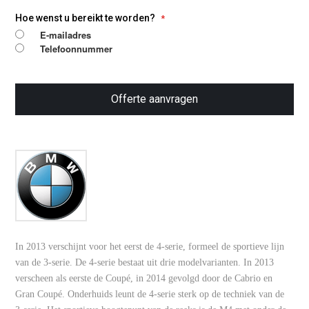
vermogensopbouw en een prettigere rijbeleving in
Hoe wenst u bereikt te worden?
dagelijks gebruik. Goede
chiptuning op maat
E-mailadres
draait bij dit model niet alleen om meer pk’s, maar
Telefoonnummer
juist ook om een vollere trekkracht en minder
noodzaak om terug te schakelen.
Omdat dit een dieselmotor is, adviseren we vaak
Offerte aanvragen
ook
EGR uitschakeling
als extra optie. In
combinatie met tuning kost dit
€ 75,- extra
.
Daarnaast hebben wij eigen programmeurs in
dienst, waardoor wij de software volledig op maat en
naar wens kunnen ontwikkelen. Zo krijg je geen
generiek bestand, maar echte
chiptuning op maat
voor jouw BMW 420d F32/F33.
In 2013 verschijnt voor het eerst de 4-serie, formeel de sportieve lijn
* Inbouw op locatie
van de 3-serie. De 4-serie bestaat uit drie modelvarianten. In 2013
Eén van onze technici komt bij u thuis of op het werk
verscheen als eerste de Coupé, in 2014 gevolgd door de Cabrio en
voor professionele installatie. Starttarief is € 85,- ex BTW
Gran Coupé. Onderhuids leunt de 4-serie sterk op de techniek van de
+ gereden km's. Niet elk voertuig kan op locatie getuned