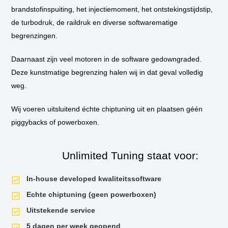
brandstofinspuiting, het injectiemoment, het ontstekingstijdstip,
de turbodruk, de raildruk en diverse softwarematige
begrenzingen.
Motor specificatie
Daarnaast zijn veel motoren in de software gedowngraded.
Deze kunstmatige begrenzing halen wij in dat geval volledig
Technische
Volledige motorcode
N47D20C
weg.
gegevens
van
Euro-type
Euro 6
(afhankelijk van bo
de
Wij voeren uitsluitend échte chiptuning uit en plaatsen géén
motor
Cilinderinhoud
1995 cc
piggybacks of powerboxen.
–
BMW
Boring x slag
84.0 x 90.0 mm
420d
Unlimited Tuning staat voor:
F32/F33
Compressieverhouding
16.5 : 1
(praktijkafhankelij
In-house developed kwaliteitssoftware
Aandrijving
Achterwielaandrijving (RW
Echte chiptuning (geen powerboxen)
Uitstekende service
5 dagen per week geopend