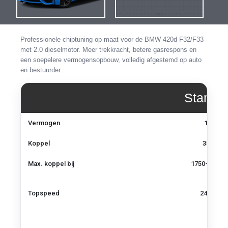
de
de
afbeeldingen-
afbeel
gallerij
gallerij
Professionele chiptuning op maat voor de BMW 420d F32/F33
met 2.0 dieselmotor. Meer trekkracht, betere gasrespons en
een soepelere vermogensopbouw, volledig afgestemd op auto
en bestuurder.
Standa
Vermogen,
Vermogen
184 pk
koppel
en
Koppel
380 Nm
topsnelheid
–
Max. koppel bij
1750–2500 
BMW
420d
F32/F33
Topspeed
240 km/u