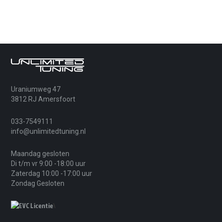
FAQ – BMW 420d F32/F33
Is chiptuning veilig voor mijn BMW 420d
F32/F33?
Ja, mits professioneel uitgevoerd. We
optimaliseren binnen veilige marges en
Uraniumweg 47
stemmen de software af op de staat van de
3812 RJ Amersfoort
auto en jouw wensen.
033-7549111
info@unlimitedtuning.nl
Wat betekent “chiptuning op maat” bij dit
model?
Maandag gesloten
Wij hebben eigen programmeurs in dienst.
Di t/m vr 9:00 -18:00 uur
Daardoor kunnen we de software écht op maat
Zaterdag 10:00 -17:00 uur
Zondag Gesloten
en naar wens maken, afgestemd op jouw BMW,
rijstijl en gebruik.
\