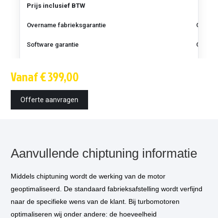
Prijs inclusief BTW
Overname fabrieksgarantie
Gratis
Software garantie
Gratis
K&N luchtfilter (± 6 pk)
Beschikba
Vanaf € 399,00
Techniek
OBD / boot
Offerte aanvragen
Montagetijd
1.5 uur
Inbouw op locatie
optioneel
*
€ 85,-
Aanvullende chiptuning informatie
Vermogensmeting
optioneel
**
€ 75,-
EGR uitschakeling
aanbevolen bij diesel
€ 75,-
Middels chiptuning wordt de werking van de motor
(optioneel)
geoptimaliseerd. De standaard fabrieksafstelling wordt verfijnd
Tuning onder de sportknop
optioneel
***
€ 50,-
naar de specifieke wens van de klant. Bij turbomotoren
optimaliseren wij onder andere: de hoeveelheid
Versnellingsbak programmatie
optioneel
****
Klik voor in