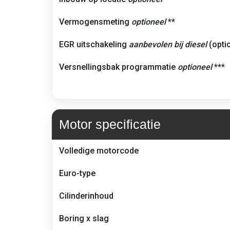
Vermogensmeting
optioneel
**
EGR uitschakeling
aanbevolen bij diesel
(opti
Versnellingsbak programmatie
optioneel
***
Motor specificatie
Technische
Volledige motorcode
gegevens
van
Euro-type
de
motor
Cilinderinhoud
–
BMW
335d
Boring x slag
F30/F31