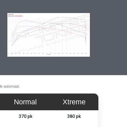
Ga
naar
het
begin
van
de
afbeeldingen-
gallerij
de automaat.
Normal
Xtreme
370 pk
380 pk