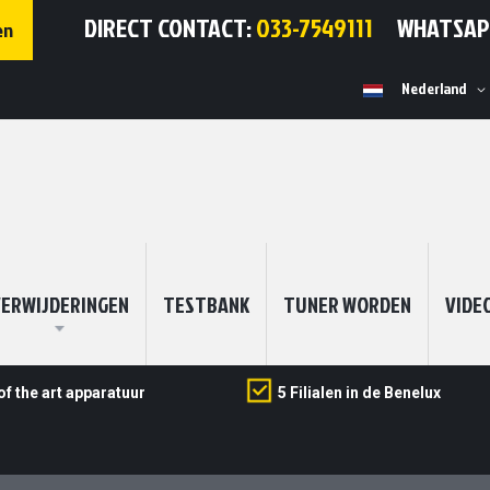
DIRECT CONTACT:
033-7549111
WHATSA
en
Selecteer
Nederland
winkel
ERWIJDERINGEN
TESTBANK
TUNER WORDEN
VIDE
of the art apparatuur
5 Filialen in de Benelux