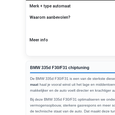
Transmissie
Merk + type automaat
tuning
en
Waarom aanbevolen?
advies
–
BMW
335d
F30/F31
Meer info
BMW 335d F30/F31 chiptuning
De BMW 335d F30/F31 is een van de sterkste diesel
maat
haal je vooral winst uit het lage en middento
makkelijker en de auto voelt directer en krachtiger 
Bij deze BMW 335d F30/F31 optimaliseren we onder andere turbodruk, inspuiting en koppelbegrenzers binnen veilige marges. Het resultaat is een mooiere
vermogensopbouw, sterkere gasrespons en meer soup
de technische staat van de auto. Dat maakt deze tun