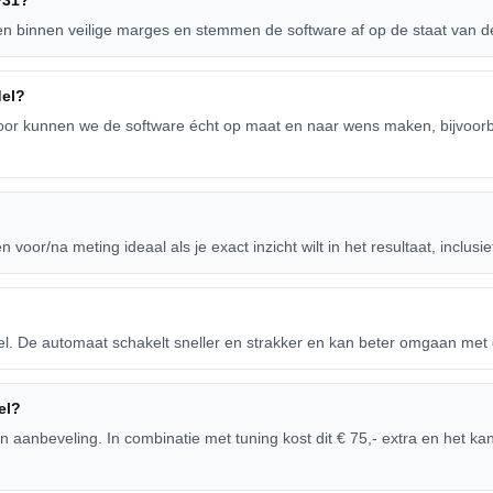
F31?
ren binnen veilige marges en stemmen de software af op de staat van d
del?
oor kunnen we de software écht op maat en naar wens maken, bijvoorb
en voor/na meting ideaal als je exact inzicht wilt in het resultaat, inclusie
oppel. De automaat schakelt sneller en strakker en kan beter omgaan me
el?
 aanbeveling. In combinatie met tuning kost dit € 75,- extra en het kan 