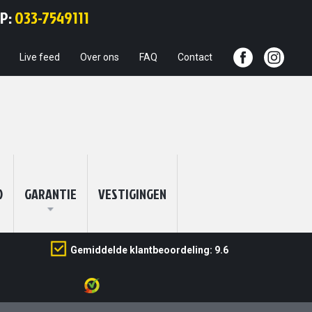
Ga
PP:
033-7549111
naar
de
inhoud
Live feed
Over ons
FAQ
Contact
O
GARANTIE
VESTIGINGEN
Gemiddelde klantbeoordeling: 9.6