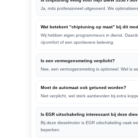
Is chiptuning veilig voor mijn BMW 335d F30/
Ja, mits professioneel uitgevoerd. We optimalise
Wat betekent “chiptuning op maat” bij dit mo
Wij hebben eigen programmeurs in dienst. Daard
rijcomfort of een sportievere beleving.
Is een vermogensmeting verplicht?
Nee, een vermogensmeting is
optioneel
. Wel is e
Moet de automaat ook getuned worden?
Niet verplicht, wel sterk aanbevolen bij extra k
Is EGR uitschakeling interessant bij deze dies
Bij deze dieselmotor is EGR uitschakeling vaak een
beperken.