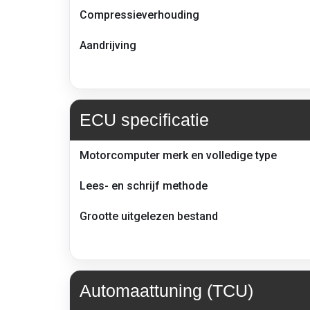
Compressieverhouding
Aandrijving
ECU specificatie
ECU-
Motorcomputer merk en volledige type
informatie
en
Lees- en schrijf methode
lees/schrijf
methode
Grootte uitgelezen bestand
–
BMW
335d
F30/F31
Automaattuning (TCU)