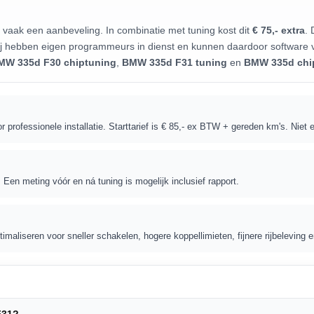
vaak een aanbeveling. In combinatie met tuning kost dit
€ 75,- extra
. 
j hebben eigen programmeurs in dienst en kunnen daardoor software v
MW 335d F30 chiptuning
,
BMW 335d F31 tuning
en
BMW 335d chi
r professionele installatie. Starttarief is € 85,- ex BTW + gereden km's. Niet 
. Een meting vóór en ná tuning is mogelijk inclusief rapport.
maliseren voor sneller schakelen, hogere koppellimieten, fijnere rijbeleving 