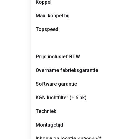
Koppel
topsnelheid
–
Max. koppel bij
BMW
335d
F30/F31
Topspeed
Prijs inclusief BTW
Overname fabrieksgarantie
Software garantie
K&N luchtfilter (± 6 pk)
Techniek
Montagetijd
Inbouw op locatie
optioneel
*