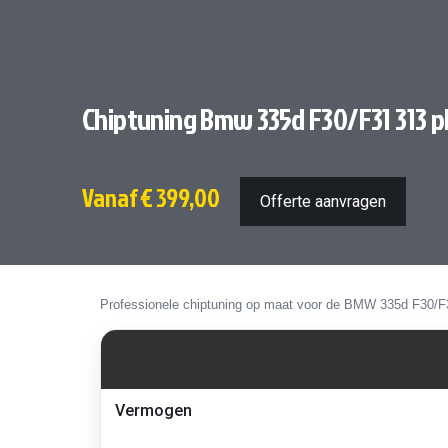
Chiptuning Bmw 335d F30/F31 313 p
Vanaf
€ 399,00
Offerte aanvragen
Professionele chiptuning op maat voor de BMW 335d F30/F
Vermogen,
Vermogen
koppel
en