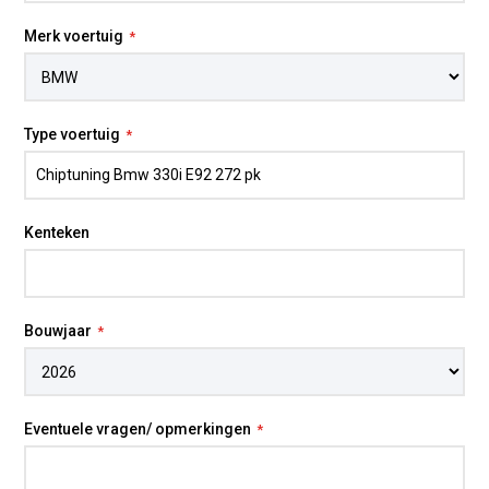
Merk voertuig
BMW 330i E92 chiptuning
Type voertuig
De BMW 330i E92 is een geliefde coupé voor
liefhebbers van een atmosferische zes-in-lijn. Juist
bij dit model merk je hoe waardevol
chiptuning op
maat
kan zijn: de motor reageert directer op het
Kenteken
gaspedaal, pakt mooier op in het middengebied en
voelt in het dagelijks verkeer levendiger aan. Voor
wie zoekt op BMW 330i E92
chiptuning
draait het
niet alleen om piekvermogen, maar vooral om een
Bouwjaar
sterkere en soepelere rijervaring die past bij het
karakter van de auto.
Met professionele
tuning
optimaliseren we de
Eventuele vragen/ opmerkingen
software op basis van de conditie van de motor en
jouw wensen. Omdat wij eigen programmeurs in