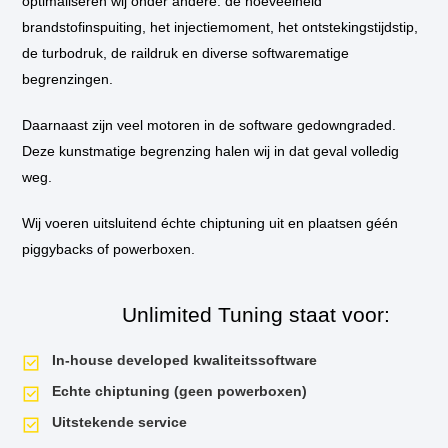
optimaliseren wij onder andere: de hoeveelheid
brandstofinspuiting, het injectiemoment, het ontstekingstijdstip,
Motor specificatie
de turbodruk, de raildruk en diverse softwarematige
begrenzingen.
Technische
Volledige motorcode
N53B30
Daarnaast zijn veel motoren in de software gedowngraded.
gegevens
van
Euro-type
Euro 5
Deze kunstmatige begrenzing halen wij in dat geval volledig
de
weg.
motor
Cilinderinhoud
2996 cc
–
BMW
Wij voeren uitsluitend échte chiptuning uit en plaatsen géén
Boring x slag
85.0 x 88.0 mm
330i
piggybacks of powerboxen.
E92
Compressieverhouding
12.0 : 1
Aandrijving
Achterwielaandrijving (RW
Unlimited Tuning staat voor:
In-house developed kwaliteitssoftware
Echte chiptuning (geen powerboxen)
ECU specificatie
Uitstekende service