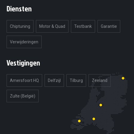
Ja. Omdat we maatwerksoftware ontwikkelen,
Diensten
kunnen we de afstelling beter laten aansluiten
op jouw gebruik: dagelijks rijden, meer
souplesse of juist een sportievere beleving.
Chiptuning
Motor & Quad
Testbank
Garantie
Verwijderingen
Vestigingen
Amersfoort HQ
Delfzijl
Tilburg
Zeeland
Zulte (België)