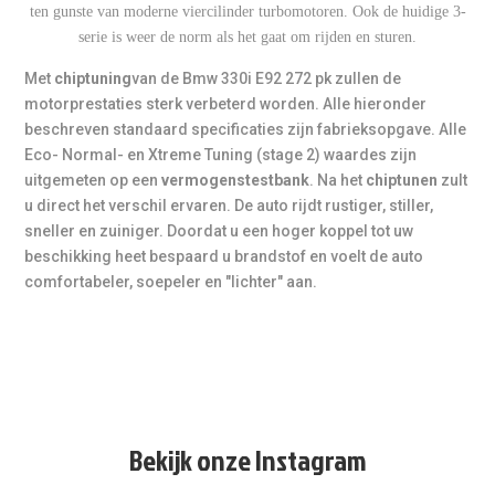
ten gunste van moderne viercilinder turbomotoren. Ook de huidige 3-
* Inbouw op locatie
serie is weer de norm als het gaat om rijden en sturen.
Eén van onze technici komt bij u thuis of op het werk
voor professionele installatie. Starttarief is € 85,- ex BTW
Met
chiptuning
van de Bmw 330i E92 272 pk zullen de
+ gereden km's. Niet elk voertuig kan op locatie getuned
motorprestaties sterk verbeterd worden. Alle hieronder
worden.
beschreven standaard specificaties zijn fabrieksopgave. Alle
Eco- Normal- en Xtreme Tuning (stage 2) waardes zijn
uitgemeten op een
vermogenstestbank
. Na het
chiptunen
zult
** Vermogensmeting
u direct het verschil ervaren. De auto rijdt rustiger, stiller,
Dit model is
achterwielaangedreven (RWD)
, daarom
sneller en zuiniger. Doordat u een hoger koppel tot uw
geldt het tarief
€ 75,-
. Een meting vóór en ná tuning is
beschikking heet bespaard u brandstof en voelt de auto
mogelijk inclusief rapport.
(Bij 4x4 / xDrive hanteren we €
comfortabeler, soepeler en "lichter" aan.
100,-.)
*** Tuning onder sportknop
In normale modus blijft het originele vermogen actief. In
Sport
wordt automatisch de tuning ingeschakeld. Deze
optie is niet voor elk model beschikbaar. Vraag hiernaar
bij het maken van de afspraak.
Bekijk onze Instagram