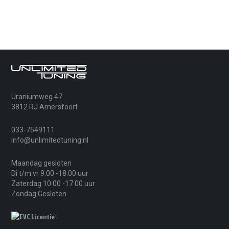
**** Transmissie tuning
Wij adviseren bij extra koppel om de automaat mee te
optimaliseren voor sneller schakelen, hogere
koppellimieten, fijnere rijbeleving en een betere
afstemming op het motorvermogen.
FAQ – BMW 330i E92
Uraniumweg 47
Is chiptuning veilig voor mijn BMW 330i
3812 RJ Amersfoort
E92?
033-7549111
Ja, mits professioneel uitgevoerd. We
info@unlimitedtuning.nl
optimaliseren binnen veilige marges en
stemmen de software af op de technische staat
Maandag gesloten
van de auto en jouw wensen.
Di t/m vr 9:00 -18:00 uur
Zaterdag 10:00 -17:00 uur
Zondag Gesloten
Wat betekent chiptuning op maat bij dit
model?
\
Wij hebben eigen programmeurs in dienst.