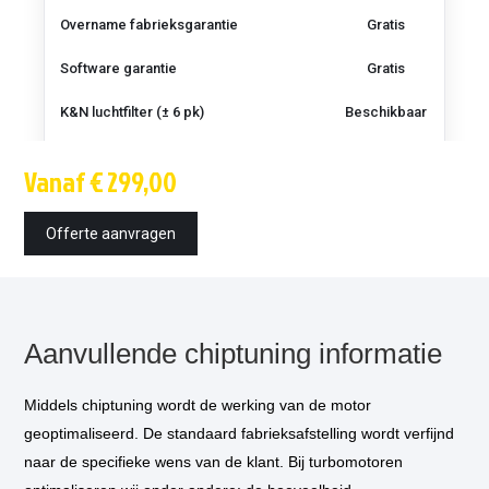
Overname fabrieksgarantie
Gratis
Software garantie
Gratis
K&N luchtfilter (± 6 pk)
Beschikbaar
Techniek
OBD / bench /
Vanaf € 299,00
bootmode
Montagetijd
1.5 uur
Offerte aanvragen
Inbouw op locatie
optioneel
*
€ 85,-
Vermogensmeting
optioneel
**
€ 75,-
Aanvullende chiptuning informatie
Tuning onder de sportknop
€ 50,-
optioneel
***
Middels chiptuning wordt de werking van de motor
Versnellingsbak programmatie
Klik voor info
geoptimaliseerd. De standaard fabrieksafstelling wordt verfijnd
optioneel
****
naar de specifieke wens van de klant. Bij turbomotoren