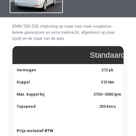
de
de
afbeeldingen-
afbeeldingen-
gallerij
gallerij
BMW 330i E92 chiptuning op maat voor meer souplesse,
betere gasrespons en extra trekkracht, afgestemd op jouw
rijstijl en de staat van de auto.
Standaard
Vermogen,
Vermogen
272 pk
koppel
en
Koppel
315 Nm
topsnelheid
–
Max. koppel bij
2750–3000 tpm
BMW
330i
Topspeed
250 km/u
E92
Prijs inclusief BTW