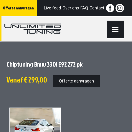
Ga
Offerte aanvragen
naar
Live feed
Over ons
FAQ
Contact
de
inhoud
Chiptuning Bmw 330i E92 272 pk
Vanaf
€ 299,00
Offerte aanvragen
Ga
Ga
naar
naar
het
het
einde
begin
van
van