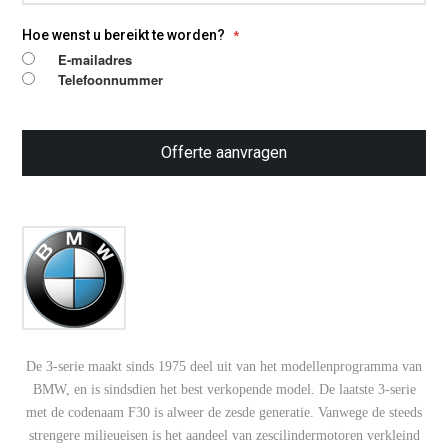
dienst hebben, kunnen we software volledig op maat
en naar wens ontwikkelen. Daardoor is onze
Hoe wenst u bereikt te worden?
chiptuning op maat
geen standaard bestand,
E-mailadres
maar een afstelling die aansluit op rijgedrag,
Telefoonnummer
brandstofkwaliteit en eventuele toekomstige
wensen. Dat zorgt voor een verfijnde gasrespons,
meer trekkracht en een harmonischer
Offerte aanvragen
vermogensopbouw.
De BMW 330i E92 is bovendien een model waarbij
een goede balans tussen prestaties en souplesse
het verschil maakt. In combinatie met transmissie-
optimalisatie bij de automaat ontstaat een nog
strakker geheel, met meer rust tijdens normaal
rijden en meer beleving wanneer je daarom vraagt.
Zoek je dus een specialist voor BMW 330i E92
chiptuning op maat
, dan is een software-oplossing
De 3-serie maakt sinds 1975 deel uit van het modellenprogramma van
die echt op de auto wordt afgestemd de beste basis
BMW, en is sindsdien het best verkopende model. De laatste 3-serie
voor duurzaam resultaat.
met de codenaam F30 is alweer de zesde generatie. Vanwege de steeds
strengere milieueisen is het aandeel van zescilindermotoren verkleind