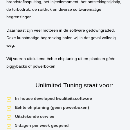
brandstofinspuiting, het injectiemoment, het ontstekingstijdstip,
van de automaat.
de turbodruk, de raildruk en diverse softwarematige
* Als u kiest voor inbouw op locatie, dan komt één van onze technicus
begrenzingen.
bij u thuis of op het werk langs om de tuning in te bouwen.
Daarnaast zijn veel motoren in de software gedowngraded.
* Standaard wordt de auto niet op de vermogenstestbank geplaatst
Deze kunstmatige begrenzing halen wij in dat geval volledig
tijdens de tuningssessie, tenzij hier aanleiding voor is. Als u een
vermogensrun wilt op onze dyno van voor de tuning en daarna, dan is dit
weg.
mogelijk. Uiteraard krijgt u het testrapport mee naar huis!
Wij voeren uitsluitend échte chiptuning uit en plaatsen géén
piggybacks of powerboxen.
Unlimited Tuning staat voor:
In-house developed kwaliteitssoftware
Echte chiptuning (geen powerboxen)
Uitstekende service
5 dagen per week geopend