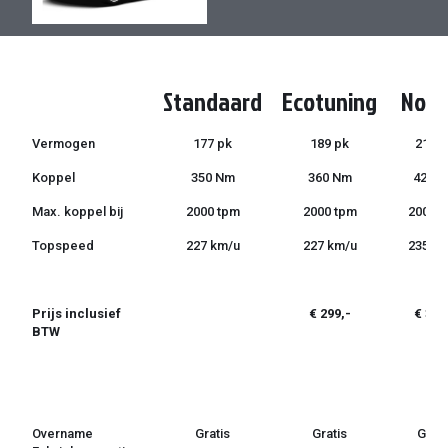
de
de
afbeeldingen-
afbeeldingen-
gallerij
gallerij
Standaard
Ecotuning
Norm
Vermogen
177 pk
189 pk
215 p
Koppel
350 Nm
360 Nm
425 
Max. koppel bij
2000 tpm
2000 tpm
2000 
Topspeed
227 km/u
227 km/u
235 k
Prijs inclusief
€ 299,-
€ 399
BTW
Overname
Gratis
Gratis
Grati