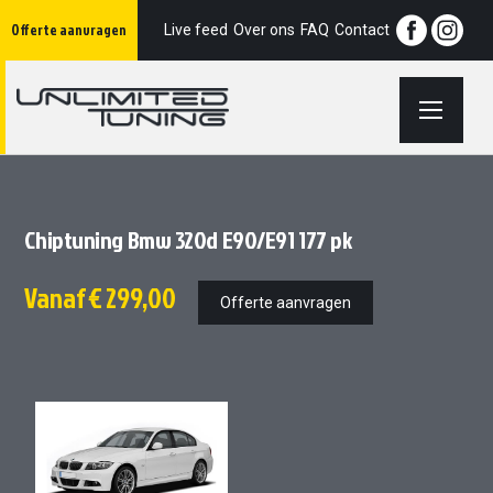
Ga
Offerte aanvragen
naar
Live feed
Over ons
FAQ
Contact
de
inhoud
Chiptuning Bmw 320d E90/E91 177 pk
Vanaf
€ 299,00
Offerte aanvragen
Ga
Ga
naar
naar
het
het
einde
begin
van
van