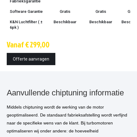
Fabrieksgarantie
Software Garantie
Gratis
Gratis
Grati
K&N Luchtfilter ( ±
Beschikbaar
Beschikbaar
Beschik
6pk )
Techniek
OBD /
OBD /
OBD 
Vanaf € 299,00
bootmode
bootmode
bootm
Montage tijd
1.5 uur
1.5 uur
1.5 u
Offerte aanvragen
Inbouw op
€ 85,-
€ 85,-
€ 85,
locatie
optioneel
*
Vermogensmeting
€ 75,-
€ 75,-
€ 75,
optioneel
*
Aanvullende chiptuning informatie
Versnellingsbak
Klik voor info
Klik voor info
Klik v
programmatie
info
Middels chiptuning wordt de werking van de motor
optioneel*
geoptimaliseerd. De standaard fabrieksafstelling wordt verfijnd
naar de specifieke wens van de klant. Bij turbomotoren
* Bij elke tuning adviseren wij een her-programmatie van de automaat.
optimaliseren wij onder andere: de hoeveelheid
De her-programmatie komt ten goede van de beleving en de levensduur