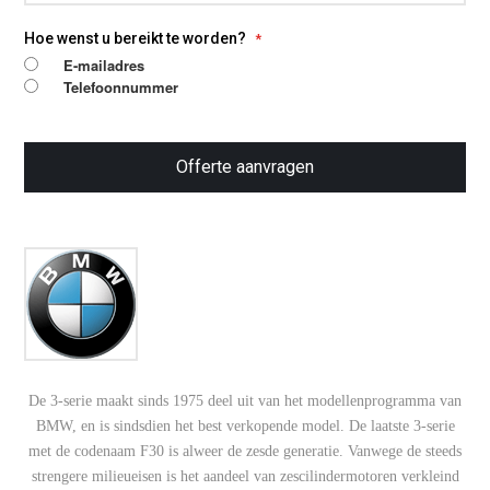
Bij deze BMW 320d E90 optimaliseren we onder
Hoe wenst u bereikt te worden?
andere turbodruk, inspuiting en koppelbegrenzers
E-mailadres
binnen veilige marges. Omdat wij eigen
Telefoonnummer
programmeurs in dienst hebben, kunnen wij de
software volledig afstemmen op jouw wensen.
Daardoor is
chiptuning op maat
bij ons niet
Offerte aanvragen
zomaar een standaard file, maar een afstelling die
past bij jouw rijstijl en het technische niveau van de
auto.
Omdat dit een dieselmotor is, is ook
EGR
uitschakeling
een interessante optie. In combinatie
met tuning kost dit
€ 75,- extra
. Dit kan helpen om
vervuiling in het inlaattraject te beperken en de
motor constanter te laten lopen. Zoek je dus
betrouwbare
BMW 320d E90 chiptuning
met meer
De 3-serie maakt sinds 1975 deel uit van het modellenprogramma van
kracht, betere rijeigenschappen en
BMW, en is sindsdien het best verkopende model. De laatste 3-serie
maatwerksoftware, dan is dit model daar zeer
met de codenaam F30 is alweer de zesde generatie. Vanwege de steeds
geschikt voor.
strengere milieueisen is het aandeel van zescilindermotoren verkleind