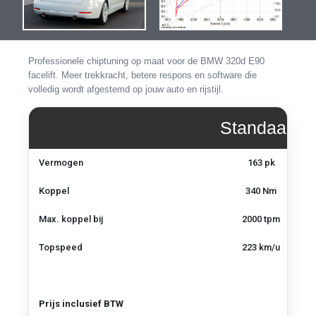
de
de
afbeeldingen-
afbeel
gallerij
gallerij
Professionele chiptuning op maat voor de BMW 320d E90
facelift. Meer trekkracht, betere respons en software die
volledig wordt afgestemd op jouw auto en rijstijl.
Standaard
Vermogen,
Vermogen
163 pk
koppel
en
Koppel
340 Nm
topsnelheid
–
Max. koppel bij
2000 tpm
BMW
320d
Topspeed
223 km/u
E90
Facelift
Prijs inclusief BTW