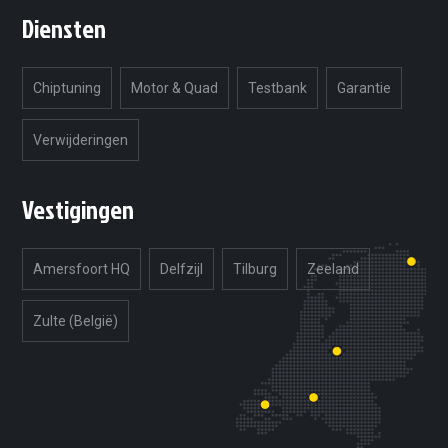
meer comfort of juist meer punch?
Diensten
Ja. Omdat wij software op maat maken, kunnen
we de afstelling beter laten passen bij jouw
gebruik: dagelijks rijden, meer trekkracht
Chiptuning
Motor & Quad
Testbank
Garantie
onderin of juist een sportievere beleving.
Verwijderingen
Vestigingen
Amersfoort HQ
Delfzijl
Tilburg
Zeeland
Zulte (België)