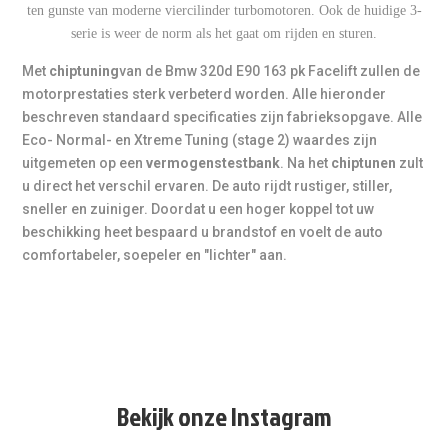
ten gunste van moderne viercilinder turbomotoren. Ook de huidige 3-
serie is weer de norm als het gaat om rijden en sturen.
* Inbouw op locatie
Eén van onze technici komt bij u thuis of op het werk
Met
chiptuning
van de Bmw 320d E90 163 pk Facelift zullen de
voor professionele installatie. Starttarief is € 85,- ex BTW
motorprestaties sterk verbeterd worden. Alle hieronder
+ gereden km's. Niet elk voertuig kan op locatie getuned
beschreven standaard specificaties zijn fabrieksopgave. Alle
worden.
Eco- Normal- en Xtreme Tuning (stage 2) waardes zijn
uitgemeten op een
vermogenstestbank
. Na het
chiptunen
zult
u direct het verschil ervaren. De auto rijdt rustiger, stiller,
** Vermogensmeting
sneller en zuiniger. Doordat u een hoger koppel tot uw
Dit model is
achterwielaangedreven (RWD)
, daarom
beschikking heet bespaard u brandstof en voelt de auto
geldt het tarief
€ 75,-
. Een meting vóór en ná tuning is
comfortabeler, soepeler en "lichter" aan.
mogelijk inclusief rapport.
(Bij xDrive/4x4 hanteren we €
100,-.)
*** Tuning onder sportknop
In normale modus blijft het originele vermogen actief. In
Sport / Sport+
wordt automatisch de tuning
ingeschakeld. Deze optie is niet voor elk model
Bekijk onze Instagram
beschikbaar. Vraag hiernaar bij het maken van de
afspraak.