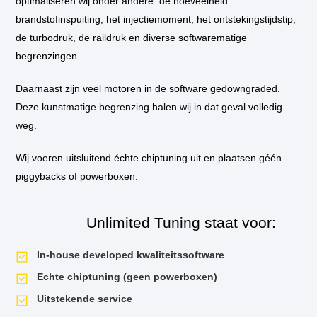
optimaliseren wij onder andere: de hoeveelheid
optioneel
****
brandstofinspuiting, het injectiemoment, het ontstekingstijdstip,
de turbodruk, de raildruk en diverse softwarematige
begrenzingen.
Motor specificatie
Daarnaast zijn veel motoren in de software gedowngraded.
Deze kunstmatige begrenzing halen wij in dat geval volledig
Technische
Volledige motorcode
N47D20C
(EfficientDynami
weg.
gegevens
van
Euro-type
Euro 5
de
Wij voeren uitsluitend échte chiptuning uit en plaatsen géén
motor
Cilinderinhoud
1995 cc
piggybacks of powerboxen.
–
BMW
Boring x slag
84.0 x 90.0 mm
320d
E90
Unlimited Tuning staat voor:
Compressieverhouding
16.5 : 1
Facelift
In-house developed kwaliteitssoftware
Aandrijving
Achterwielaandrijving (RW
Echte chiptuning (geen powerboxen)
Uitstekende service