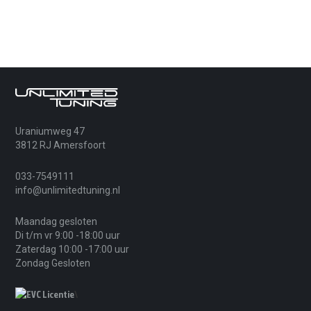
**** Transmissie tuning
Wij adviseren bij extra koppel om de automaat mee te
optimaliseren voor sneller schakelen, hogere
koppellimieten, fijnere rijbeleving en langere levensduur.
FAQ – BMW 320d E90 Facelift
Uraniumweg 47
3812 RJ Amersfoort
Is chiptuning veilig voor mijn BMW 320d
E90 facelift?
033-7549111
info@unlimitedtuning.nl
Ja, mits professioneel uitgevoerd. We
optimaliseren binnen veilige marges en
Maandag gesloten
stemmen de software af op de staat van de
Di t/m vr 9:00 -18:00 uur
auto en jouw wensen.
Zaterdag 10:00 -17:00 uur
Zondag Gesloten
Wat betekent “chiptuning op maat” bij dit
\
model?