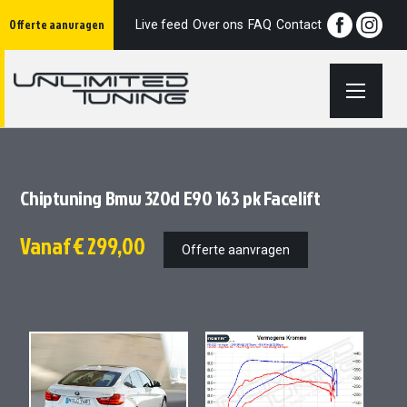
Ga
Offerte aanvragen
naar
Live feed
Over ons
FAQ
Contact
de
inhoud
Chiptuning Bmw 320d E90 163 pk Facelift
Vanaf
€ 299,00
Offerte aanvragen
Ga
Ga
naar
naar
het
het
einde
begin
van
van