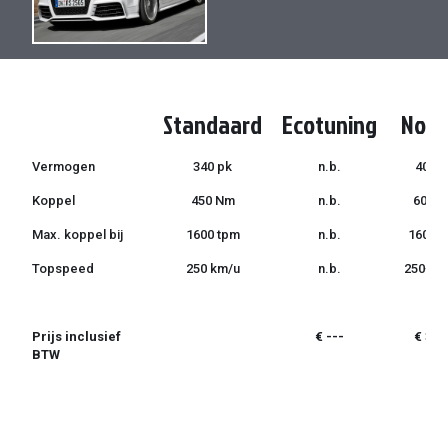
de
de
afbeeldingen-
afbeeldingen-
gallerij
gallerij
Standaard
Ecotuning
Norm
Vermogen
340 pk
n.b.
400 p
Koppel
450 Nm
n.b.
600 
Max. koppel bij
1600 tpm
n.b.
1600 
Topspeed
250 km/u
n.b.
250+ k
Prijs inclusief
€ ---
€ 399
BTW