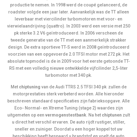
productie te nemen. In 1998 werd de coupé gelanceerd, de
roadster volgde een jaar later. Aanvankelijk was de TT alleen
leverbaar met viercilinder turbomotoren met voor- en
vierwielaandrijving (quattro). In 2003 werd een versie met 250
pk sterke 3.2 V6 geïntroduceerd. In 2006 verscheen de
tweede generatie van de TT met een aanmerkelijk strakker
design. De extra sportieve TT-S werd in 2008 geïntroduceerd
voorzien van een opgevoerde 2.0 TFSI motor met 272 pk. Het
absolute topmodel is de in 2009 voor het eerste getoonde TT-
RS met een volledig nieuwe ontwikkelde vijfcilinder 2,5-liter
turbomotor met 340 pk.
Met
chiptuning
van de Audi TTRS 2.5 TFSI 340 pk zullen de
motorprestaties sterk verbeterd worden. Alle hieronder
beschreven standaard specificaties zijn fabrieksopgave. Alle
Eco- Normal- en Xtreme Tuning (stage 2) waardes zijn
uitgemeten op een
vermogenstestbank
. Na het
chiptunen
zult
u direct het verschil ervaren. De auto rijdt rustiger, stiller,
sneller en zuiniger. Doordat u een hoger koppel tot uw
beschikking heeft bespaard u brandstof en voelt de auto