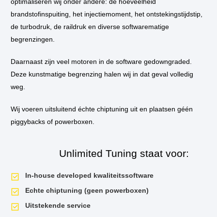
optimaliseren wij onder andere: de hoeveelheid
bij u thuis of op het werk langs om de tuning in te bouwen.
brandstofinspuiting, het injectiemoment, het ontstekingstijdstip,
de turbodruk, de raildruk en diverse softwarematige
** Standaard wordt de auto niet op de vermogenstestbank geplaatst
tijdens de tuningssessie, tenzij hier aanleiding voor is. Als u een
begrenzingen.
vermogensrun wilt op onze dyno van voor de tuning en daarna, dan is dit
mogelijk. Uiteraard krijgt u het testrapport mee naar huis!
Daarnaast zijn veel motoren in de software gedowngraded.
Deze kunstmatige begrenzing halen wij in dat geval volledig
*** U kunt er voor kiezen om tijdens de tuningsessie de DSG van extra
opties te voorzien. Zo kunnen wij de schakeltijden nog korter maken en
weg.
launch control activeren. Voor alle mogelijkheden
kijk hier
.
Wij voeren uitsluitend échte chiptuning uit en plaatsen géén
piggybacks of powerboxen.
Unlimited Tuning staat voor:
In-house developed kwaliteitssoftware
Echte chiptuning (geen powerboxen)
Uitstekende service