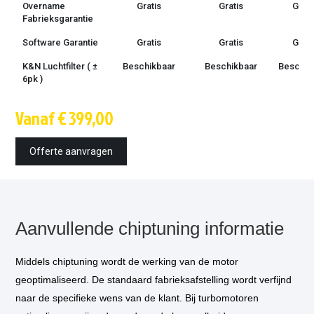
Overname
Gratis
Gratis
Grati
Fabrieksgarantie
Software Garantie
Gratis
Gratis
Grati
K&N Luchtfilter ( ±
Beschikbaar
Beschikbaar
Beschik
6pk )
Techniek
OBD /
OBD /
OBD 
Vanaf € 399,00
bootmode
bootmode
bootm
Montage tijd
1.5 uur
1.5 uur
1.5 u
Offerte aanvragen
Inbouw op
€ 85,-
€ 85,-
€ 85,
locatie
optioneel
*
Vermogensmeting
€ 75,-
€ 75,-
€ 75,
optioneel
*
Aanvullende chiptuning informatie
DSG aanpassing
€ 300,-
€ 300
(
optioneel) ***
Middels chiptuning wordt de werking van de motor
geoptimaliseerd. De standaard fabrieksafstelling wordt verfijnd
naar de specifieke wens van de klant. Bij turbomotoren
* Als u kiest voor inbouw op locatie, dan komt één van onze technicus