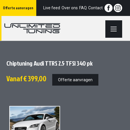
Ga
Offerte aanvragen
naar
Live feed
Over ons
FAQ
Contact
de
inhoud
Chiptuning Audi TTRS 2.5 TFSI 340 pk
Vanaf
€ 399,00
Offerte aanvragen
Ga
Ga
naar
naar
het
het
einde
begin
van
van