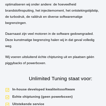
bij u thuis of op het werk langs om de tuning in te bouwen.
optimaliseren wij onder andere: de hoeveelheid
brandstofinspuiting, het injectiemoment, het ontstekingstijdstip,
** Standaard wordt de auto niet op de vermogenstestbank geplaatst
de turbodruk, de raildruk en diverse softwarematige
tijdens de tuningssessie, tenzij hier aanleiding voor is. Als u een
vermogensrun wilt op onze dyno van voor de tuning en daarna, dan is dit
begrenzingen.
mogelijk. Uiteraard krijgt u het testrapport mee naar huis!
Daarnaast zijn veel motoren in de software gedowngraded.
Deze kunstmatige begrenzing halen wij in dat geval volledig
weg.
Wij voeren uitsluitend échte chiptuning uit en plaatsen géén
piggybacks of powerboxen.
Unlimited Tuning staat voor:
In-house developed kwaliteitssoftware
Echte chiptuning (geen powerboxen)
Uitstekende service