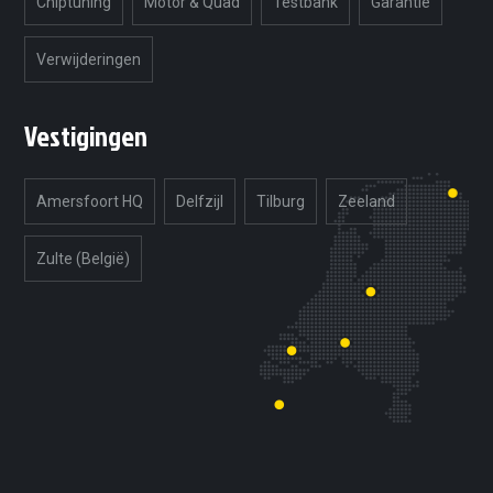
Chiptuning
Motor & Quad
Testbank
Garantie
Verwijderingen
Vestigingen
Amersfoort HQ
Delfzijl
Tilburg
Zeeland
Zulte (België)