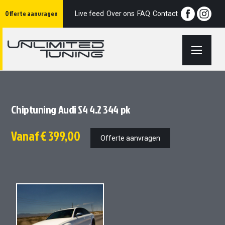
Ga
Offerte aanvragen
naar
Live feed
Over ons
FAQ
Contact
de
inhoud
Chiptuning Audi S4 4.2 344 pk
Vanaf
€ 399,00
Offerte aanvragen
Ga
Ga
naar
naar
het
het
einde
begin
van
van