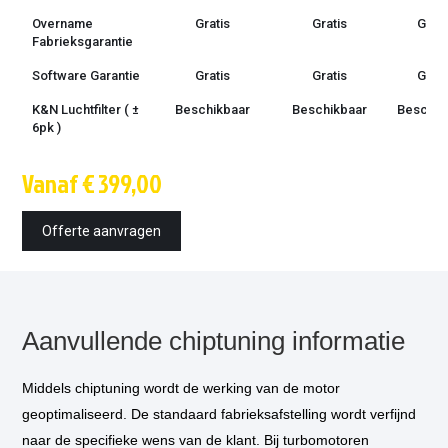
Overname
Gratis
Gratis
Grati
Fabrieksgarantie
Software Garantie
Gratis
Gratis
Grati
K&N Luchtfilter ( ±
Beschikbaar
Beschikbaar
Beschik
6pk )
Techniek
OBD /
OBD /
OBD 
Vanaf € 399,00
bootmode
bootmode
bootm
Montage tijd
1.5 uur
1.5 uur
1.5 u
Offerte aanvragen
Inbouw op
€ 85,-
€ 85,-
€ 85,
locatie
optioneel
*
Vermogensmeting
€ 75,-
€ 75,-
€ 75,
optioneel
*
Aanvullende chiptuning informatie
Middels chiptuning wordt de werking van de motor
geoptimaliseerd. De standaard fabrieksafstelling wordt verfijnd
naar de specifieke wens van de klant. Bij turbomotoren
* Als u kiest voor inbouw op locatie, dan komt één van onze technicus