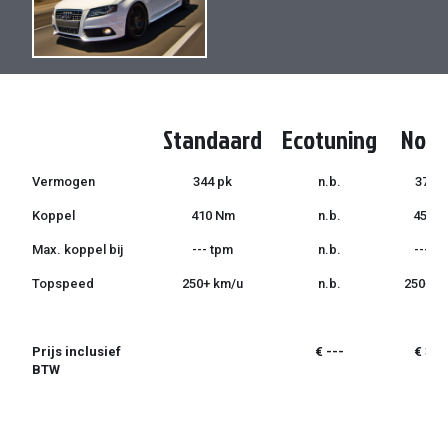
de
de
afbeeldingen-
afbeeldingen-
gallerij
gallerij
Standaard
Ecotuning
Norm
Vermogen
344 pk
n.b.
375 p
Koppel
410 Nm
n.b.
450 
Max. koppel bij
--- tpm
n.b.
--- t
Topspeed
250+ km/u
n.b.
250+ k
Prijs inclusief
€ ---
€ 399
BTW