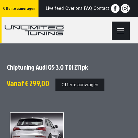
Ga
Offerte aanvragen
naar
Live feed
Over ons
FAQ
Contact
de
inhoud
Chiptuning Audi Q5 3.0 TDI 211 pk
Vanaf
€ 299,00
Offerte aanvragen
Ga
Ga
naar
naar
het
het
einde
begin
van
van