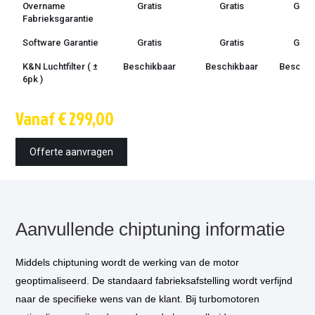
Overname
Gratis
Gratis
Grati
Fabrieksgarantie
Software Garantie
Gratis
Gratis
Grati
K&N Luchtfilter ( ±
Beschikbaar
Beschikbaar
Beschik
6pk )
Techniek
OBD /
OBD /
OBD
Vanaf € 299,00
bootmode
bootmode
stekk
Montage tijd
1.5 uur
1.5 uur
1.5 u
Offerte aanvragen
Inbouw op
€ 85,-
€ 85,-
€ 85,
locatie
optioneel
*
Vermogensmeting
€ 75,-
€ 75,-
€ 75,
optioneel
*
Aanvullende chiptuning informatie
DSG aanpassing
€ 300,-
€ 300
(
optioneel) ***
Middels chiptuning wordt de werking van de motor
geoptimaliseerd. De standaard fabrieksafstelling wordt verfijnd
naar de specifieke wens van de klant. Bij turbomotoren
* Als u kiest voor inbouw op locatie, dan komt één van onze technicus