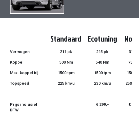
de
de
afbeeldingen-
afbeeldingen-
gallerij
gallerij
Standaard
Ecotuning
Norm
Vermogen
211 pk
215 pk
310 p
Koppel
500 Nm
540 Nm
750 
Max. koppel bij
1500 tpm
1500 tpm
1500 
Topspeed
225 km/u
230 km/u
250+ k
Prijs inclusief
€ 299,-
€ 399
BTW