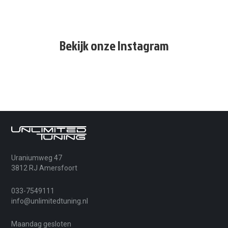
Bekijk onze Instagram
Uraniumweg 47
3812 RJ Amersfoort
033-7549111
info@unlimitedtuning.nl
Maandag gesloten