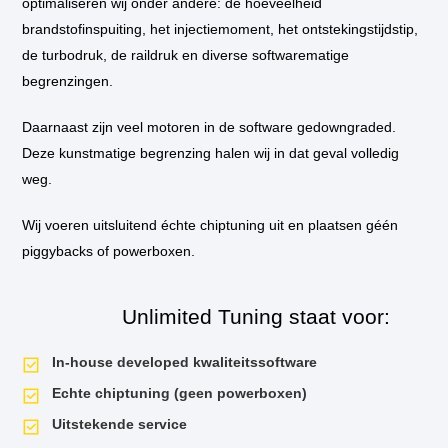
optimaliseren wij onder andere: de hoeveelheid
bij u thuis of op het werk langs om de tuning in te bouwen.
brandstofinspuiting, het injectiemoment, het ontstekingstijdstip,
de turbodruk, de raildruk en diverse softwarematige
** Standaard wordt de auto niet op de vermogenstestbank geplaatst
tijdens de tuningssessie, tenzij hier aanleiding voor is. Als u een
begrenzingen.
vermogensrun wilt op onze dyno van voor de tuning en daarna, dan is dit
mogelijk. Uiteraard krijgt u het testrapport mee naar huis!
Daarnaast zijn veel motoren in de software gedowngraded.
Deze kunstmatige begrenzing halen wij in dat geval volledig
*** U kunt er voor kiezen om tijdens de tuningsessie de DSG van extra
opties te voorzien. Zo kunnen wij de schakeltijden nog korter maken en
weg.
launch control activeren. Voor alle mogelijkheden
kijk hier
.
Wij voeren uitsluitend échte chiptuning uit en plaatsen géén
piggybacks of powerboxen.
Unlimited Tuning staat voor:
In-house developed kwaliteitssoftware
Echte chiptuning (geen powerboxen)
Uitstekende service