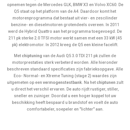
opnemen tegen de Mercedes GLK, BMW X3 en Volvo XC60. De
Q5 staat op het platform van de A4. Daardoor komt het
motorenprogramma dat bestaat uit vier- en zescilinder
benzine- en dieselmotoren grotendeels overeen. In 2011
werd de Hybrid Quattro aan het programma toegevoegd. De
211 pk sterke 2.0 TFSI motor werkt samen met een 33 kW (45
pk) elektromotor. In 2012 kreeg de Q5 een kleine facelift.
Met
chiptuning
van de Audi Q5 3.0 TDI 211 pk zullen de
motorprestaties sterk verbeterd worden. Alle hieronder
beschreven standaard specificaties zijn fabrieksopgave. Alle
Eco- Normal- en Xtreme Tuning (stage 2) waardes zijn
uitgemeten op een
vermogenstestbank
. Na het
chiptunen
zult
u direct het verschil ervaren. De auto rijdt rustiger, stiller,
sneller en zuiniger. Doordat u een hoger koppel tot uw
beschikking heeft bespaard u brandstof en voelt de auto
comfortabeler, soepeler en "lichter" aan.