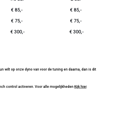
€ 85,-
€ 85,-
€ 75,-
€ 75,-
€ 300,-
€ 300,-
n wilt op onze dyno van voor de tuning en daarna, dan is dit
nch control activeren. Voor alle mogelijkheden
kijk hier
.