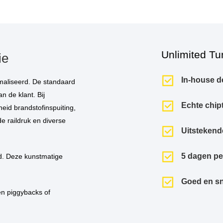
Unlimited Tu
ie
In-house d
n de klant. Bij
Echte chip
eid brandstofinspuiting,
de raildruk en diverse
Uitstekend
5 dagen p
Goed en sn