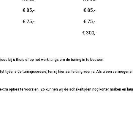
€ 85,-
€ 85,-
€ 75,-
€ 75,-
€ 300,-
icus bij u thuis of op het werk langs om de tuning in te bouwen.
 tijdens de tuningssessie, tenzij hier aanleiding voor is. Als u een vermogensru
extra opties te voorzien. Zo kunnen wij de schakeltijden nog korter maken en lau