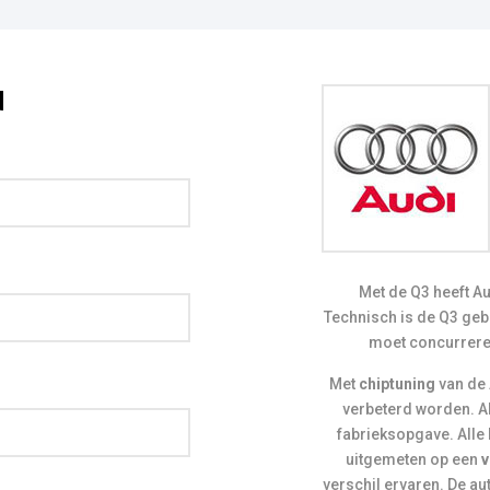
d
Met de Q3 heeft Audi sinds 2011 en compacte SUV in het programma.
Technisch is de Q3 geb
moet concurrere
Met
chiptuning
van de 
verbeterd worden. Al
fabrieksopgave. Alle
uitgemeten op een
v
verschil ervaren. De auto