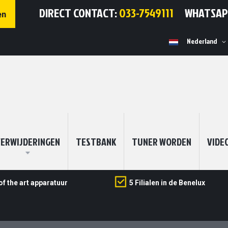
DIRECT CONTACT:
033-7549111
WHATSA
en
Selecteer
Nederland
winkel
ERWIJDERINGEN
TESTBANK
TUNER WORDEN
VIDE
of the art apparatuur
5 Filialen in de Benelux