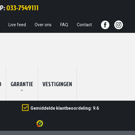
Ga
PP:
033-7549111
naar
de
inhoud
Live feed
Over ons
FAQ
Contact
O
GARANTIE
VESTIGINGEN
Gemiddelde klantbeoordeling: 9.6