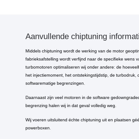
Aanvullende chiptuning informat
Middels chiptuning wordt de werking van de motor geoptimaliseerd. De standaard
fabrieksafstelling wordt verfijnd naar de specifieke wens va
turbomotoren optimaliseren wij onder andere: de hoeveelh
het injectiemoment, het ontstekingstijdstip, de turbodruk, 
softwarematige begrenzingen.
Daarnaast zijn veel motoren in de software gedowngraded. Deze kunstmatige
begrenzing halen wij in dat geval volledig weg.
Wij voeren uitsluitend échte chiptuning uit en plaatsen géén piggybacks of
powerboxen.