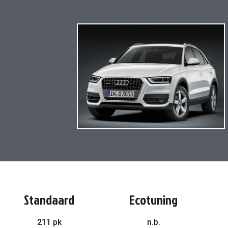
Ga
naar
het
einde
van
de
afbeeldingen-
gallerij
Standaard
Ecotuning
211 pk
n.b.