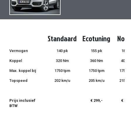
de
de
afbeeldingen-
afbeeldingen-
gallerij
gallerij
Standaard
Ecotuning
Norm
Vermogen
140 pk
155 pk
185 p
Koppel
320 Nm
360 Nm
400 
Max. koppel bij
1750 tpm
1750 tpm
1750 
Topspeed
202 km/u
205 km/u
215 k
Prijs inclusief
€ 299,-
€ 399
BTW