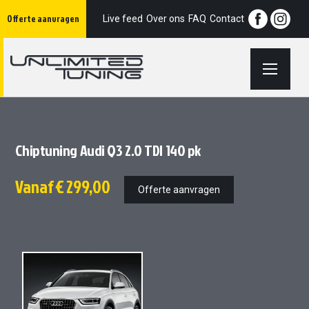
Ga
Offerte aanvragen
naar
Live feed
Over ons
FAQ
Contact
de
inhoud
Chiptuning Audi Q3 2.0 TDI 140 pk
Vanaf
€ 299,00
Offerte aanvragen
Ga
Ga
naar
naar
het
het
einde
begin
van
van