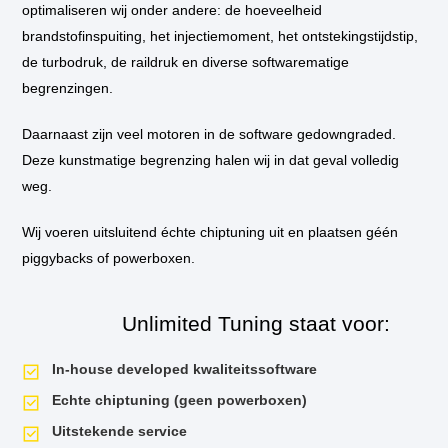
* Als u kiest voor inbouw op locatie, dan komt één van onze technicus
optimaliseren wij onder andere: de hoeveelheid
bij u thuis of op het werk langs om de tuning in te bouwen.
brandstofinspuiting, het injectiemoment, het ontstekingstijdstip,
de turbodruk, de raildruk en diverse softwarematige
** Standaard wordt de auto niet op de vermogenstestbank geplaatst
tijdens de tuningssessie, tenzij hier aanleiding voor is. Als u een
begrenzingen.
vermogensrun wilt op onze dyno van voor de tuning en daarna, dan is dit
mogelijk. Uiteraard krijgt u het testrapport mee naar huis!
Daarnaast zijn veel motoren in de software gedowngraded.
Deze kunstmatige begrenzing halen wij in dat geval volledig
*** U kunt er voor kiezen om tijdens de tuningsessie de DSG van extra
opties te voorzien. Zo kunnen wij de schakeltijden nog korter maken en
weg.
launch control activeren. Voor alle mogelijkheden
kijk hier
.
Wij voeren uitsluitend échte chiptuning uit en plaatsen géén
piggybacks of powerboxen.
Unlimited Tuning staat voor:
In-house developed kwaliteitssoftware
Echte chiptuning (geen powerboxen)
Uitstekende service