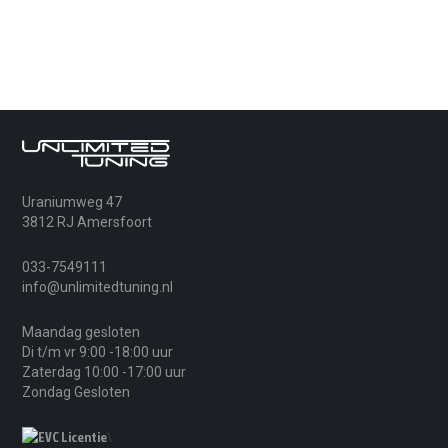
Uraniumweg 47
3812 RJ Amersfoort
033-7549111
info@unlimitedtuning.nl
Maandag gesloten
Di t/m vr 9:00 -18:00 uur
Zaterdag 10:00 -17:00 uur
Zondag Gesloten
\