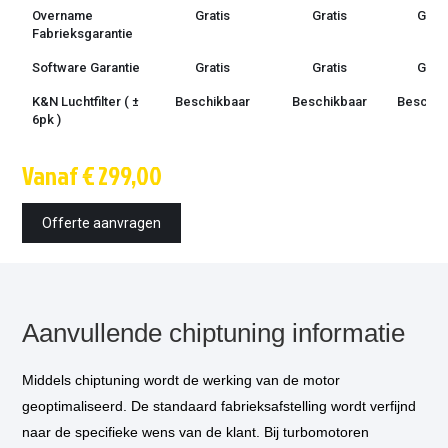
Overname
Gratis
Gratis
Grati
Fabrieksgarantie
Software Garantie
Gratis
Gratis
Grati
K&N Luchtfilter ( ±
Beschikbaar
Beschikbaar
Beschik
6pk )
Techniek
OBD /
OBD /
OBD 
Vanaf € 299,00
bootmode
bootmode
bootm
Montage tijd
1.5 uur
1.5 uur
1.5 u
Offerte aanvragen
Inbouw op
€ 85,-
€ 85,-
€ 85,
locatie
optioneel
*
Vermogensmeting
€ 75,-
€ 75,-
€ 75,
optioneel
*
Aanvullende chiptuning informatie
DSG aanpassing
€ 300,-
€ 300
(
optioneel) ***
Middels chiptuning wordt de werking van de motor
geoptimaliseerd. De standaard fabrieksafstelling wordt verfijnd
naar de specifieke wens van de klant. Bij turbomotoren