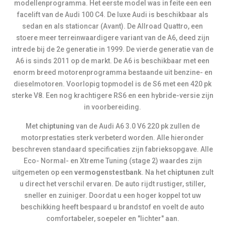
modellenprogramma. Het eerste model was in feite een een
facelift van de Audi 100 C4. De luxe Audi is beschikbaar als
sedan en als stationcar (Avant). De Allroad Quattro, een
stoere meer terreinwaardigere variant van de A6, deed zijn
intrede bij de 2e generatie in 1999. De vierde generatie van de
A6 is sinds 2011 op de markt. De A6 is beschikbaar met een
enorm breed motorenprogramma bestaande uit benzine- en
dieselmotoren. Voorlopig topmodel is de S6 met een 420 pk
sterke V8. Een nog krachtigere RS6 en een hybride-versie zijn
in voorbereiding.
Met
chiptuning
van de Audi A6 3.0 V6 220 pk zullen de
motorprestaties sterk verbeterd worden. Alle hieronder
beschreven standaard specificaties zijn fabrieksopgave. Alle
Eco- Normal- en Xtreme Tuning (stage 2) waardes zijn
uitgemeten op een
vermogenstestbank
. Na het
chiptunen
zult
u direct het verschil ervaren. De auto rijdt rustiger, stiller,
sneller en zuiniger. Doordat u een hoger koppel tot uw
beschikking heeft bespaard u brandstof en voelt de auto
comfortabeler, soepeler en "lichter" aan.