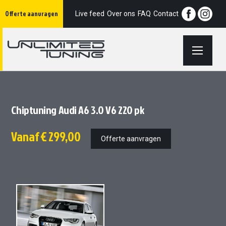
Ga
Offerte aanvragen
naar
Live feed
Over ons
FAQ
Contact
de
inhoud
Chiptuning Audi A6 3.0 V6 220 pk
Vanaf
€ 299,00
Offerte aanvragen
Ga
Ga
naar
naar
het
het
einde
begin
van
van