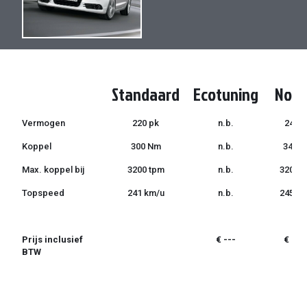
de
de
afbeeldingen-
afbeeldingen-
gallerij
gallerij
Standaard
Ecotuning
Norm
Vermogen
220 pk
n.b.
240 p
Koppel
300 Nm
n.b.
340 
Max. koppel bij
3200 tpm
n.b.
3200 
Topspeed
241 km/u
n.b.
245 k
Prijs inclusief
€ ---
€ 299
BTW