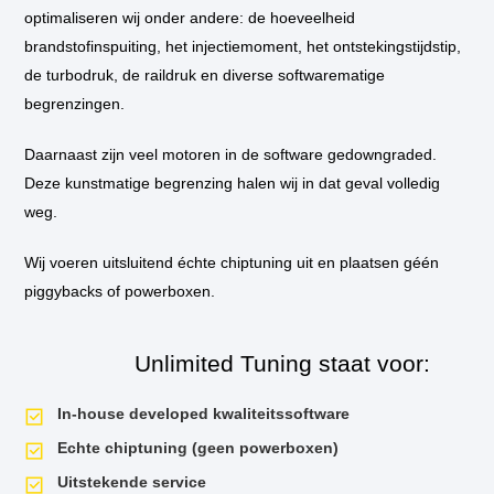
bij u thuis of op het werk langs om de tuning in te bouwen.
optimaliseren wij onder andere: de hoeveelheid
brandstofinspuiting, het injectiemoment, het ontstekingstijdstip,
** Standaard wordt de auto niet op de vermogenstestbank geplaatst
de turbodruk, de raildruk en diverse softwarematige
tijdens de tuningssessie, tenzij hier aanleiding voor is. Als u een
vermogensrun wilt op onze dyno van voor de tuning en daarna, dan is dit
begrenzingen.
mogelijk. Uiteraard krijgt u het testrapport mee naar huis!
Daarnaast zijn veel motoren in de software gedowngraded.
Deze kunstmatige begrenzing halen wij in dat geval volledig
weg.
Wij voeren uitsluitend échte chiptuning uit en plaatsen géén
piggybacks of powerboxen.
Unlimited Tuning staat voor:
In-house developed kwaliteitssoftware
Echte chiptuning (geen powerboxen)
Uitstekende service