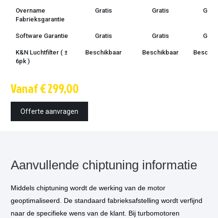
Overname
Gratis
Gratis
Grati
Fabrieksgarantie
Software Garantie
Gratis
Gratis
Grati
K&N Luchtfilter ( ±
Beschikbaar
Beschikbaar
Beschik
6pk )
Techniek
OBD /
OBD /
OBD 
Vanaf € 299,00
bootmode
bootmode
bootm
Montage tijd
1.5 uur
1.5 uur
1.5 u
Offerte aanvragen
Inbouw op
€ 85,-
€ 85,-
€ 85,
locatie
optioneel
*
Vermogensmeting
€ 75,-
€ 75,-
€ 75,
optioneel
*
Aanvullende chiptuning informatie
Middels chiptuning wordt de werking van de motor
geoptimaliseerd. De standaard fabrieksafstelling wordt verfijnd
naar de specifieke wens van de klant. Bij turbomotoren
* Als u kiest voor inbouw op locatie, dan komt één van onze technicus