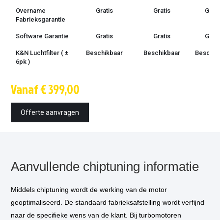
Overname
Gratis
Gratis
Grati
Fabrieksgarantie
Software Garantie
Gratis
Gratis
Grati
K&N Luchtfilter ( ±
Beschikbaar
Beschikbaar
Beschik
6pk )
Techniek
OBD /
OBD /
OBD 
Vanaf € 399,00
bootmode
bootmode
bootm
Montage tijd
1.5 uur
1.5 uur
1.5 u
Offerte aanvragen
Inbouw op
€ 85,-
€ 85,-
€ 85,
locatie
optioneel
*
Vermogensmeting
€ 75,-
€ 75,-
€ 75,
optioneel
*
Aanvullende chiptuning informatie
DSG aanpassing
€ 300,-
€ 300
(
optioneel) ***
Middels chiptuning wordt de werking van de motor
geoptimaliseerd. De standaard fabrieksafstelling wordt verfijnd
naar de specifieke wens van de klant. Bij turbomotoren