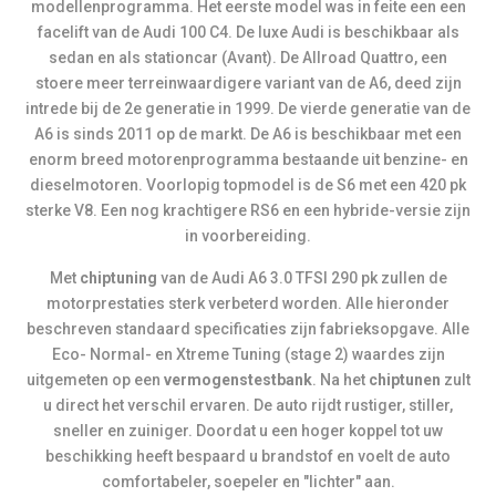
modellenprogramma. Het eerste model was in feite een een
facelift van de Audi 100 C4. De luxe Audi is beschikbaar als
sedan en als stationcar (Avant). De Allroad Quattro, een
stoere meer terreinwaardigere variant van de A6, deed zijn
intrede bij de 2e generatie in 1999. De vierde generatie van de
A6 is sinds 2011 op de markt. De A6 is beschikbaar met een
enorm breed motorenprogramma bestaande uit benzine- en
dieselmotoren. Voorlopig topmodel is de S6 met een 420 pk
sterke V8. Een nog krachtigere RS6 en een hybride-versie zijn
in voorbereiding.
Met
chiptuning
van de Audi A6 3.0 TFSI 290 pk zullen de
motorprestaties sterk verbeterd worden. Alle hieronder
beschreven standaard specificaties zijn fabrieksopgave. Alle
Eco- Normal- en Xtreme Tuning (stage 2) waardes zijn
uitgemeten op een
vermogenstestbank
. Na het
chiptunen
zult
u direct het verschil ervaren. De auto rijdt rustiger, stiller,
sneller en zuiniger. Doordat u een hoger koppel tot uw
beschikking heeft bespaard u brandstof en voelt de auto
comfortabeler, soepeler en "lichter" aan.