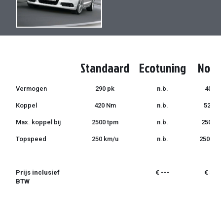
de
de
afbeeldingen-
afbeeldingen-
gallerij
gallerij
Standaard
Ecotuning
Norm
Vermogen
290 pk
n.b.
400 p
Koppel
420 Nm
n.b.
520 
Max. koppel bij
2500 tpm
n.b.
2500 
Topspeed
250 km/u
n.b.
250+ k
Prijs inclusief
€ ---
€ 399
BTW