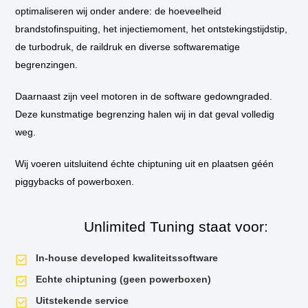
* Als u kiest voor inbouw op locatie, dan komt één van onze technicus
optimaliseren wij onder andere: de hoeveelheid
bij u thuis of op het werk langs om de tuning in te bouwen.
brandstofinspuiting, het injectiemoment, het ontstekingstijdstip,
de turbodruk, de raildruk en diverse softwarematige
** Standaard wordt de auto niet op de vermogenstestbank geplaatst
tijdens de tuningssessie, tenzij hier aanleiding voor is. Als u een
begrenzingen.
vermogensrun wilt op onze dyno van voor de tuning en daarna, dan is dit
mogelijk. Uiteraard krijgt u het testrapport mee naar huis!
Daarnaast zijn veel motoren in de software gedowngraded.
Deze kunstmatige begrenzing halen wij in dat geval volledig
*** U kunt er voor kiezen om tijdens de tuningsessie de DSG van extra
opties te voorzien. Zo kunnen wij de schakeltijden nog korter maken en
weg.
launch control activeren. Voor alle mogelijkheden
kijk hier
.
Wij voeren uitsluitend échte chiptuning uit en plaatsen géén
piggybacks of powerboxen.
Unlimited Tuning staat voor:
In-house developed kwaliteitssoftware
Echte chiptuning (geen powerboxen)
Uitstekende service