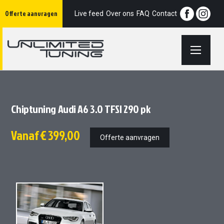
Ga
Offerte aanvragen
naar
Live feed
Over ons
FAQ
Contact
de
inhoud
Chiptuning Audi A6 3.0 TFSI 290 pk
Vanaf
€ 399,00
Offerte aanvragen
Ga
Ga
naar
naar
het
het
einde
begin
van
van