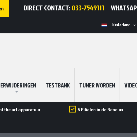
DIRECT CONTACT:
033-7549111
WHATSA
en
Selecteer
Nederland
winkel
ERWIJDERINGEN
TESTBANK
TUNER WORDEN
VIDE
of the art apparatuur
5 Filialen in de Benelux