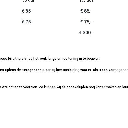
1.5 uur
1.5 uur
€ 85,-
€ 85,-
€ 75,-
€ 75,-
€ 300,-
icus bij u thuis of op het werk langs om de tuning in te bouwen.
 tijdens de tuningssessie, tenzij hier aanleiding voor is. Als u een vermogensru
extra opties te voorzien. Zo kunnen wij de schakeltijden nog korter maken en lau