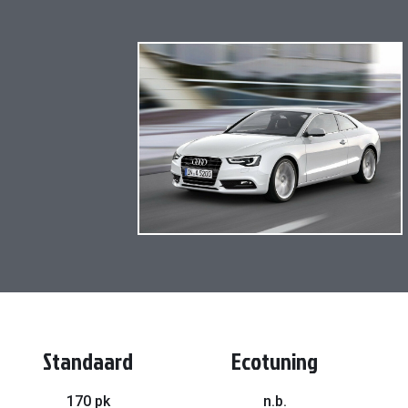
Ga
naar
het
einde
van
de
afbeeldingen-
gallerij
Standaard
Ecotuning
170 pk
n.b.