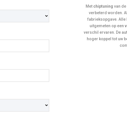
Met
chiptuning
van de 
verbeterd worden. Al
fabrieksopgave. Alle
uitgemeten op een
v
verschil ervaren. De auto
hoger koppel tot uw b
comf