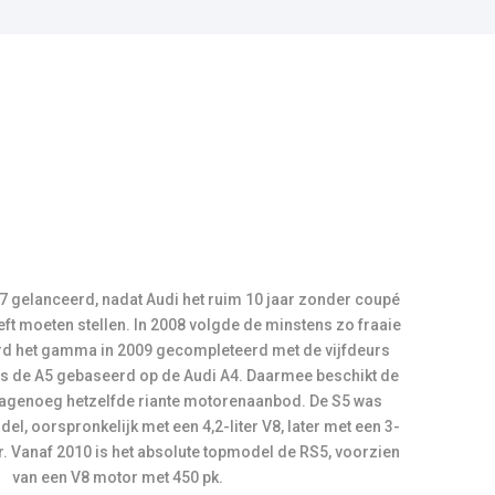
ft moeten stellen. In 2008 volgde de minstens zo fraaie
werd het gamma in 2009 gecompleteerd met de vijfdeurs
is de A5 gebaseerd op de Audi A4. Daarmee beschikt de
nagenoeg hetzelfde riante motorenaanbod. De S5 was
el, oorspronkelijk met een 4,2-liter V8, later met een 3-
or. Vanaf 2010 is het absolute topmodel de RS5, voorzien
van een V8 motor met 450 pk.