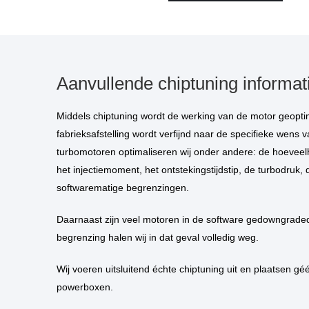
Aanvullende chiptuning informat
Middels chiptuning wordt de werking van de motor geoptimaliseerd. De standaard
fabrieksafstelling wordt verfijnd naar de specifieke wens va
turbomotoren optimaliseren wij onder andere: de hoeveelh
het injectiemoment, het ontstekingstijdstip, de turbodruk, 
softwarematige begrenzingen.
Daarnaast zijn veel motoren in de software gedowngraded. Deze kunstmatige
begrenzing halen wij in dat geval volledig weg.
Wij voeren uitsluitend échte chiptuning uit en plaatsen géén piggybacks of
powerboxen.