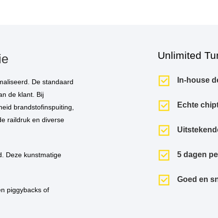
Unlimited Tu
ie
In-house d
n de klant. Bij
Echte chip
eid brandstofinspuiting,
de raildruk en diverse
Uitstekend
5 dagen p
Goed en sn