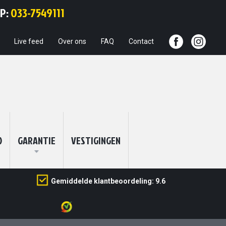
Ga
PP:
033-7549111
naar
de
inhoud
Live feed
Over ons
FAQ
Contact
O
GARANTIE
VESTIGINGEN
Gemiddelde klantbeoordeling: 9.6