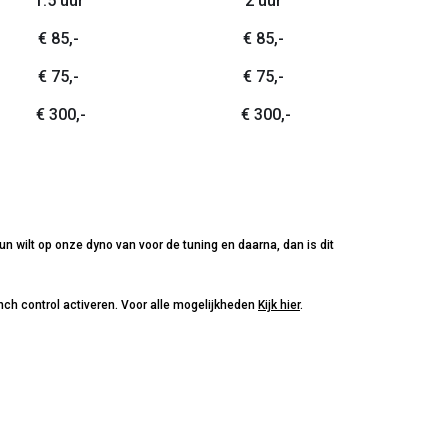
1.5 uur
2 uur
€ 85,-
€ 85,-
€ 75,-
€ 75,-
€ 300,-
€ 300,-
n wilt op onze dyno van voor de tuning en daarna, dan is dit
nch control activeren. Voor alle mogelijkheden
kijk hier
.