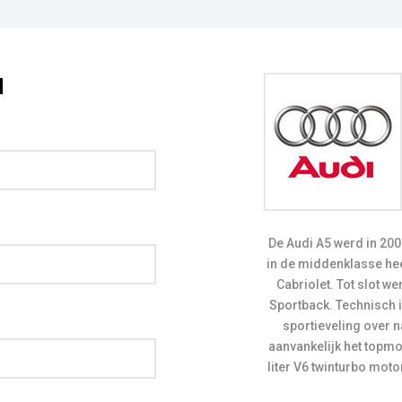
d
De Audi A5 werd in 2007 gelanceerd, nadat Audi het ruim 10 jaar zonder coupé
in de middenklasse hee
Cabriolet. Tot slot 
Sportback. Technisch 
sportieveling over 
aanvankelijk het topmod
liter V6 twinturbo mot