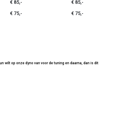
€ 85,-
€ 85,-
€ 75,-
€ 75,-
n wilt op onze dyno van voor de tuning en daarna, dan is dit