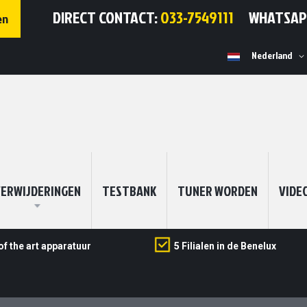
DIRECT CONTACT:
033-7549111
WHATSA
en
Selecteer
Nederland
winkel
ERWIJDERINGEN
TESTBANK
TUNER WORDEN
VIDE
of the art apparatuur
5 Filialen in de Benelux