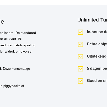
Unlimited Tu
ie
In-house d
n de klant. Bij
Echte chip
eid brandstofinspuiting,
de raildruk en diverse
Uitstekend
5 dagen p
Goed en sn