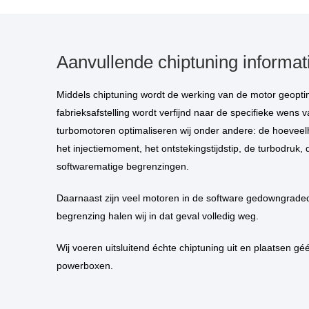
Aanvullende chiptuning informat
Middels chiptuning wordt de werking van de motor geoptimaliseerd. De standaard
fabrieksafstelling wordt verfijnd naar de specifieke wens va
turbomotoren optimaliseren wij onder andere: de hoeveelh
het injectiemoment, het ontstekingstijdstip, de turbodruk, 
softwarematige begrenzingen.
Daarnaast zijn veel motoren in de software gedowngraded. Deze kunstmatige
begrenzing halen wij in dat geval volledig weg.
Wij voeren uitsluitend échte chiptuning uit en plaatsen géén piggybacks of
powerboxen.