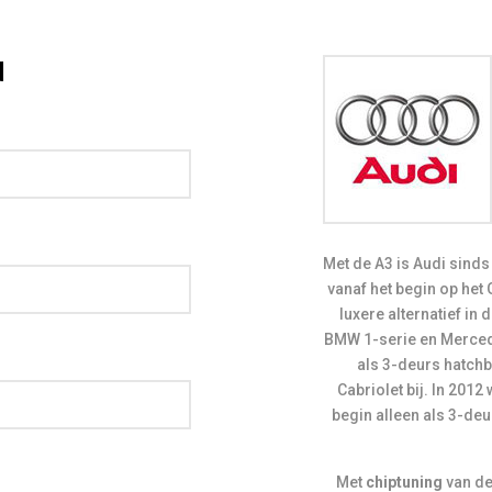
d
Met de A3 is Audi sinds 1996 actief in de compacte middenklasse. De Audi A3 is
vanaf het begin op het
luxere alternatief in
BMW 1-serie en Mercede
als 3-deurs hatchb
Cabriolet bij. In 201
begin alleen als 3-deu
Met
chiptuning
van de