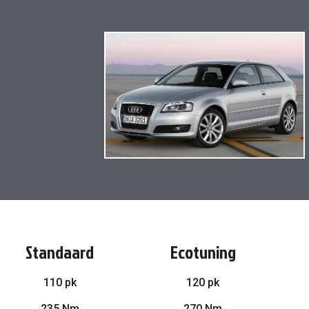
Ga
naar
het
einde
van
de
afbeeldingen-
gallerij
Standaard
Ecotuning
110 pk
120 pk
235 Nm
270 Nm