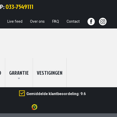
Ga
PP:
033-7549111
naar
de
inhoud
Live feed
Over ons
FAQ
Contact
O
GARANTIE
VESTIGINGEN
Gemiddelde klantbeoordeling: 9.6