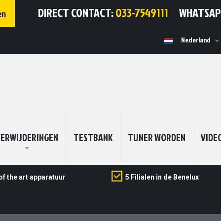
DIRECT CONTACT:
033-7549111
WHATSA
en
Selecteer
Nederland
winkel
ERWIJDERINGEN
TESTBANK
TUNER WORDEN
VIDE
of the art apparatuur
5 Filialen in de Benelux