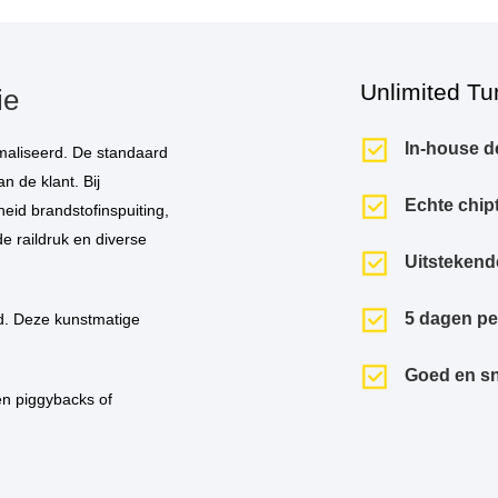
Unlimited Tu
ie
In-house d
n de klant. Bij
Echte chip
eid brandstofinspuiting,
de raildruk en diverse
Uitstekend
5 dagen p
Goed en sn