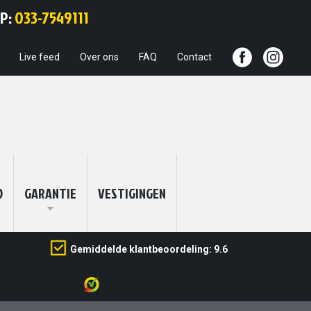
Ga
PP:
033-7549111
naar
de
inhoud
Live feed
Over ons
FAQ
Contact
O
GARANTIE
VESTIGINGEN
Gemiddelde klantbeoordeling: 9.6