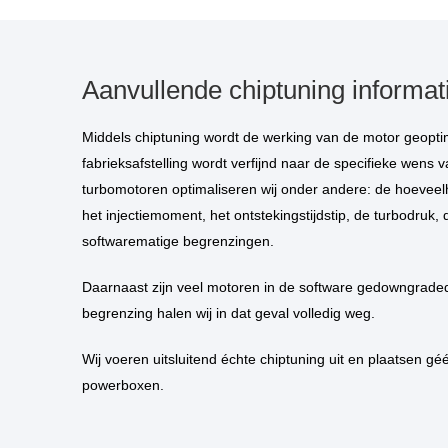
Aanvullende chiptuning informat
Middels chiptuning wordt de werking van de motor geoptimaliseerd. De standaard
fabrieksafstelling wordt verfijnd naar de specifieke wens va
turbomotoren optimaliseren wij onder andere: de hoeveelh
het injectiemoment, het ontstekingstijdstip, de turbodruk, 
softwarematige begrenzingen.
Daarnaast zijn veel motoren in de software gedowngraded. Deze kunstmatige
begrenzing halen wij in dat geval volledig weg.
Wij voeren uitsluitend échte chiptuning uit en plaatsen géén piggybacks of
powerboxen.