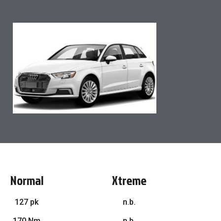
Ga
naar
het
begin
van
de
afbeeldingen-
gallerij
Normal
Xtreme
127 pk
n.b.
170 Nm
n.b.