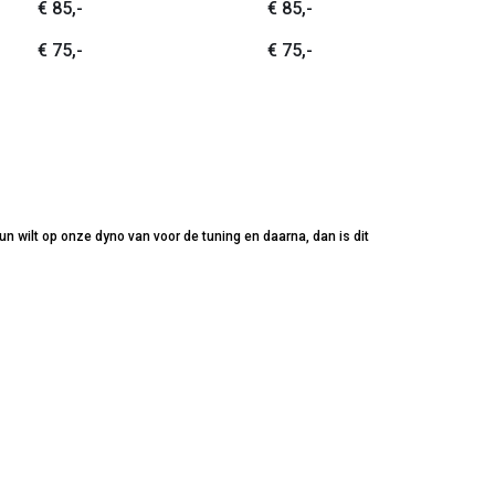
€ 85,-
€ 85,-
€ 75,-
€ 75,-
n wilt op onze dyno van voor de tuning en daarna, dan is dit