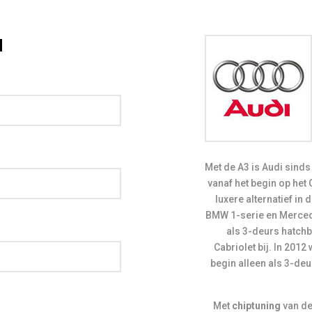
d
Met de A3 is Audi sinds 1996 actief in de compacte middenklasse. De Audi A3 is
vanaf het begin op het
luxere alternatief in
BMW 1-serie en Mercede
als 3-deurs hatchb
Cabriolet bij. In 201
begin alleen als 3-deu
Met
chiptuning
van de