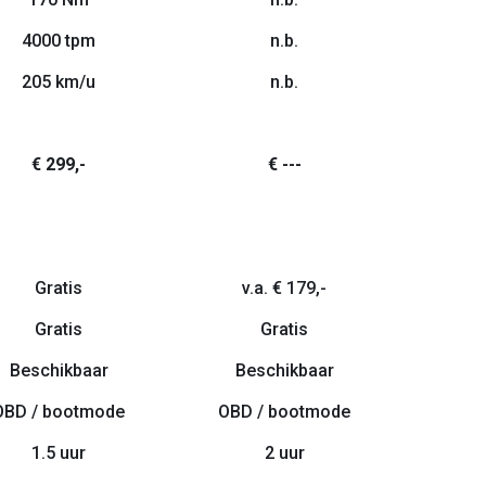
4000 tpm
n.b.
205 km/u
n.b.
€ 299,-
€ ---
Gratis
v.a. € 179,-
Gratis
Gratis
Beschikbaar
Beschikbaar
OBD / bootmode
OBD / bootmode
1.5 uur
2 uur