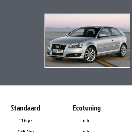
Ga
naar
het
einde
van
de
afbeeldingen-
gallerij
Standaard
Ecotuning
116 pk
n.b.
155 Nm
n.b.