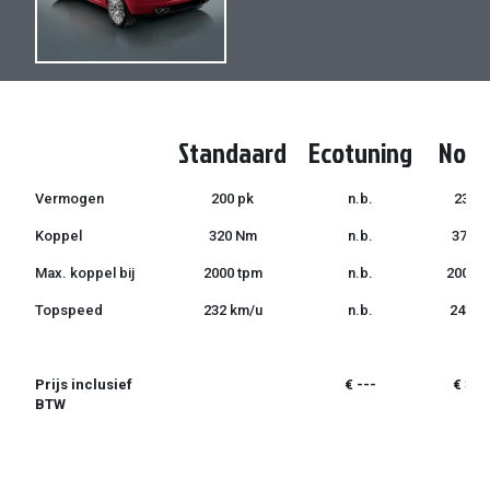
de
de
afbeeldingen-
afbeeldingen-
gallerij
gallerij
Standaard
Ecotuning
Norm
Vermogen
200 pk
n.b.
235 p
Koppel
320 Nm
n.b.
370 
Max. koppel bij
2000 tpm
n.b.
2000 
Topspeed
232 km/u
n.b.
243 k
Prijs inclusief
€ ---
€ 399
BTW