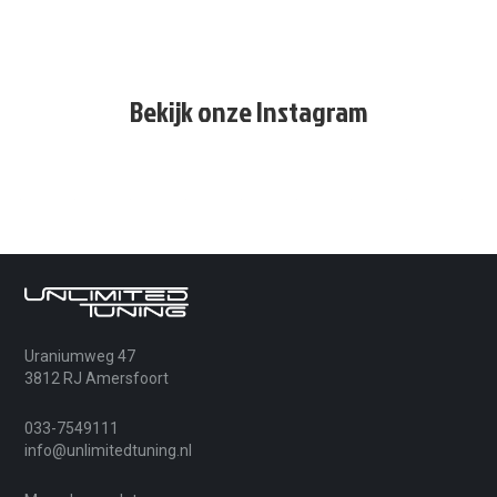
Bekijk onze Instagram
Uraniumweg 47
3812 RJ Amersfoort
033-7549111
info@unlimitedtuning.nl