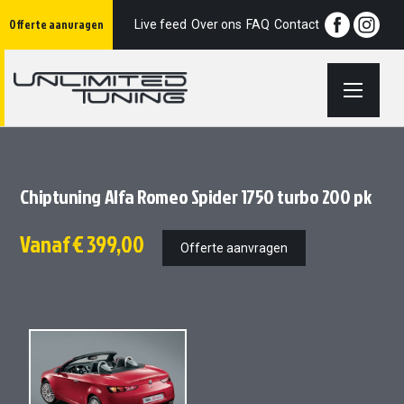
Ga
Offerte aanvragen
naar
Live feed
Over ons
FAQ
Contact
de
inhoud
Chiptuning Alfa Romeo Spider 1750 turbo 200 pk
Vanaf
€ 399,00
Offerte aanvragen
Ga
Ga
naar
naar
het
het
einde
begin
van
van