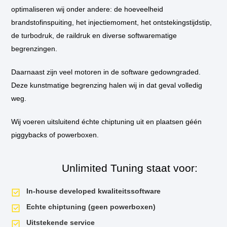
bij u thuis of op het werk langs om de tuning in te bouwen.
optimaliseren wij onder andere: de hoeveelheid
brandstofinspuiting, het injectiemoment, het ontstekingstijdstip,
** Standaard wordt de auto niet op de vermogenstestbank geplaatst
de turbodruk, de raildruk en diverse softwarematige
tijdens de tuningssessie, tenzij hier aanleiding voor is. Als u een
vermogensrun wilt op onze dyno van voor de tuning en daarna, dan is dit
begrenzingen.
mogelijk. Uiteraard krijgt u het testrapport mee naar huis!
Daarnaast zijn veel motoren in de software gedowngraded.
Deze kunstmatige begrenzing halen wij in dat geval volledig
weg.
Wij voeren uitsluitend échte chiptuning uit en plaatsen géén
piggybacks of powerboxen.
Unlimited Tuning staat voor:
In-house developed kwaliteitssoftware
Echte chiptuning (geen powerboxen)
Uitstekende service