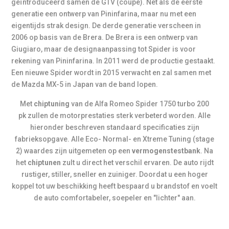
geïntroduceerd samen de GTV (coupé). Net als de eerste
generatie een ontwerp van Pininfarina, maar nu met een
eigentijds strak design. De derde generatie verscheen in
2006 op basis van de Brera. De Brera is een ontwerp van
Giugiaro, maar de designaanpassing tot Spider is voor
rekening van Pininfarina. In 2011 werd de productie gestaakt.
Een nieuwe Spider wordt in 2015 verwacht en zal samen met
de Mazda MX-5 in Japan van de band lopen.
Met
chiptuning
van de Alfa Romeo Spider 1750 turbo 200
pk zullen de motorprestaties sterk verbeterd worden. Alle
hieronder beschreven standaard specificaties zijn
fabrieksopgave. Alle Eco- Normal- en Xtreme Tuning (stage
2) waardes zijn uitgemeten op een
vermogenstestbank
. Na
het
chiptunen
zult u direct het verschil ervaren. De auto rijdt
rustiger, stiller, sneller en zuiniger. Doordat u een hoger
koppel tot uw beschikking heeft bespaard u brandstof en voelt
de auto comfortabeler, soepeler en "lichter" aan.