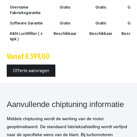
Overname
Gratis
Gratis
Grati
Fabrieksgarantie
Software Garantie
Gratis
Gratis
Grati
K&N Luchtfilter ( ±
Beschikbaar
Beschikbaar
Beschik
6pk )
Techniek
OBD /
OBD /
OBD 
Vanaf € 399,00
bootmode
bootmode
bootm
Montage tijd
1.5 uur
1.5 uur
1.5 u
Offerte aanvragen
Inbouw op
€ 85,-
€ 85,-
€ 85,
locatie
optioneel
*
Vermogensmeting
€ 75,-
€ 75,-
€ 75,
optioneel
*
Aanvullende chiptuning informatie
Middels chiptuning wordt de werking van de motor
geoptimaliseerd. De standaard fabrieksafstelling wordt verfijnd
naar de specifieke wens van de klant. Bij turbomotoren
* Als u kiest voor inbouw op locatie, dan komt één van onze technicus