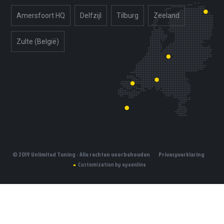
Amersfoort HQ
Delfzijl
Tilburg
Zeeland
Zulte (België)
© 2019 Unlimited Tuning - Alle rechten voorbehouden
Privacyverklaring
Customization by eyeonline