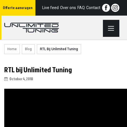
Ga
Offerte aanvragen
naar
Live feed
Over ons
FAQ
Contact
de
inhoud
Home
Blog
RTL Bij Unlimited Tuning
RTL bij Unlimited Tuning
October 4, 2018